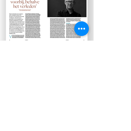
Schriftsteller David van Reybrouck über den
indonesischen Freiheitskampf