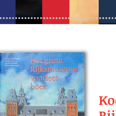
Ko
Ri