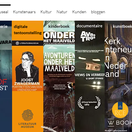
seal
Kunstenaars
Kultur
Natur
Kunden
bloggen
serie
kunstboe
digitale
tentoonstelling