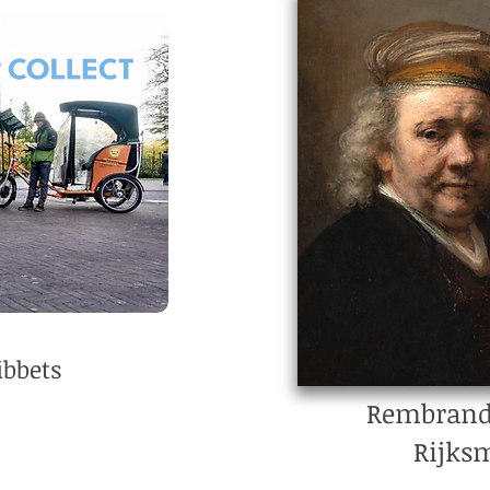
bbets
Rembrandt
Rijk