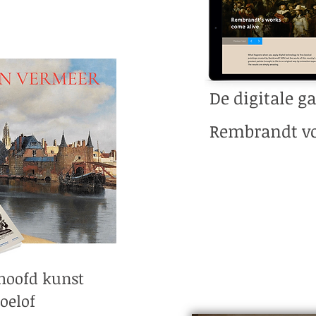
De digitale ga
Rembrandt v
hoofd kunst
oelof