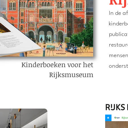
In de a
kinderb
publica
restaur
mensen
Kinderboeken voor het
onders
Rijksmuseum