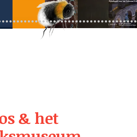
os & het
jksmuseum