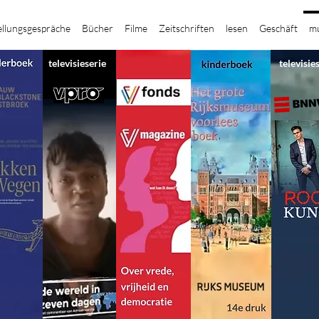
ellungsgespräche
Bücher
Filme
Zeitschriften
lesen
Geschäft
mu
televisieserie
televisie