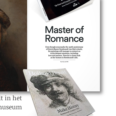
 in het
smuseum