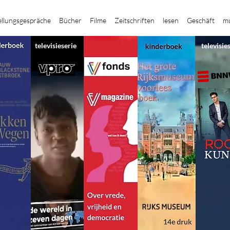
ellungsgespräche
Bücher
Filme
Zeitschriften
lesen
Geschäft
mu
televisieserie
televisie