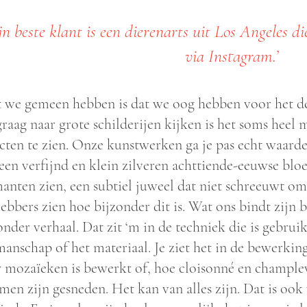
jn beste klant is een dierenarts uit Los Angeles di
via Instagram.’
 we gemeen hebben is dat we oog hebben voor het det
graag naar grote schilderijen kijken is het soms heel
cten te zien. Onze kunstwerken ga je pas echt waarde
 een verfijnd en klein zilveren achttiende-eeuwse b
anten zien, een subtiel juweel dat niet schreeuwt om 
hebbers zien hoe bijzonder dit is. Wat ons bindt zijn
onder verhaal. Dat zit ‘m in de techniek die is gebruik
anschap of het materiaal. Je ziet het in de bewerking
 mozaïeken is bewerkt of, hoe cloisonné en champlev
en zijn gesneden. Het kan van alles zijn. Dat is ook