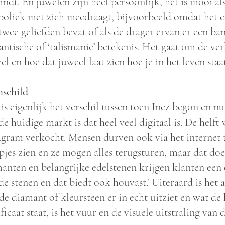
indt. En juwelen zijn heel persoonlijk, het is mooi a
oliek met zich meedraagt, bijvoorbeeld omdat het ee
twee geliefden bevat of als de drager ervan er een b
ntische of ‘talismanic’ betekenis. Het gaat om de ver
el en hoe dat juweel laat zien hoe je in het leven staa
schild
is eigenlijk het verschil tussen toen Inez begon en nu
de huidige markt is dat heel veel digitaal is. De helf
agram verkocht. Mensen durven ook via het internet te
pjes zien en ze mogen alles terugsturen, maar dat doe
anten en belangrijke edelstenen krijgen klanten een c
de stenen en dat biedt ook houvast.’ Uiteraard is het a
de diamant of kleursteen er in echt uitziet en wat de 
ificaat staat, is het vuur en de visuele uitstraling van d