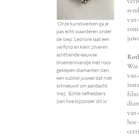
verb
symb
van 
'Onze kunstwerken ga je
roma
pas echt waarderen onder
juwe
de loep.’ Leonore laat een
verfijnd en klein zilveren
achttiende-eeuwse
Roth
bloemenmandje met roos
Wat 
geslepen diamanten zien,
van 
een subtiel juweel dat niet
inst
schreeuwt om aandacht.
film
Inez: ‘Echte liefhebbers
zien hoe bijzonder dit is.'
diam
van 
hoe 
cert