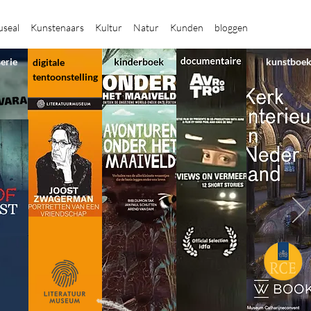
seal
Kunstenaars
Kultur
Natur
Kunden
bloggen
serie
kunstboe
digitale
tentoonstelling