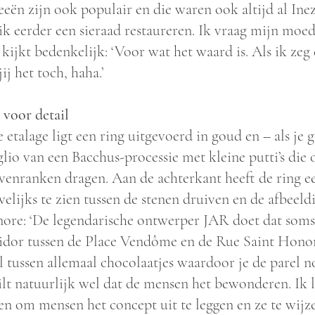
eën zijn ook populair en die waren ook altijd al Ine
 ik eerder een sieraad restaureren. Ik vraag mijn moe
 kijkt bedenkelijk: ‘Voor wat het waard is. Als ik zeg
jij het toch, haha.’
voor detail
e etalage ligt een ring uitgevoerd in goud en – als je
glio van een Bacchus-processie met kleine putti’s die 
venranken dragen. Aan de achterkant heeft de ring ee
elijks te zien tussen de stenen druiven en de afbeeld
ore: ‘De legendarische ontwerper JAR doet dat soms 
idor tussen de Place Vendôme en de Rue Saint Honoré 
l tussen allemaal chocolaatjes waardoor je de parel 
ilt natuurlijk wel dat de mensen het bewonderen. Ik l
en om mensen het concept uit te leggen en ze te wijze