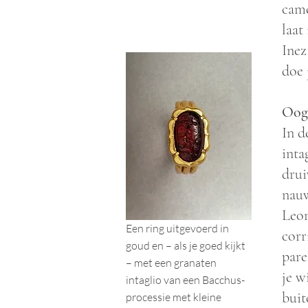
came
laat
Inez
doe 
Oog 
In d
inta
drui
nauw
Leon
Een ring uitgevoerd in
corr
goud en – als je goed kijkt
pare
– met een granaten
je w
intaglio van een Bacchus-
buit
processie met kleine