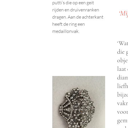
putti’s die op een geit
rijden en druivenranken
‘Mi
dragen. Aan de achterkant
heeft de ring een
medaillonvak.
‘Wat
die 
obje
laat
diam
lief
bijz
vakm
voor
gemm