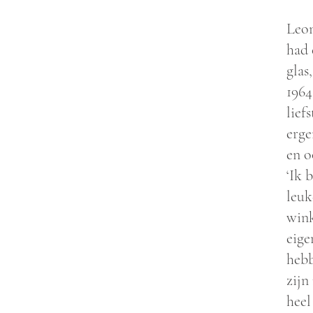
Leon
had 
glas
1964
lief
erge
en o
‘Ik 
leuk
wink
eige
hebb
zijn
heel