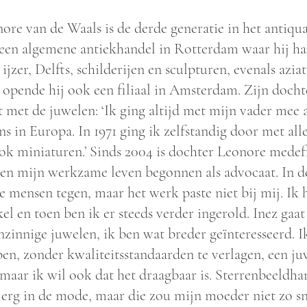
ore van de Waals is de derde generatie in het antiqu
een algemene antiekhandel in Rotterdam waar hij han
, ijzer, Delfts, schilderijen en sculpturen, evenals azia
 opende hij ook een filiaal in Amsterdam. Zijn doch
st met de juwelen: ‘Ik ging altijd met mijn vader mee 
ns in Europa. In 1971 ging ik zelfstandig door met all
ok miniaturen.’ Sinds 2004 is dochter Leonore mede
ben mijn werkzame leven begonnen als advocaat. In 
e mensen tegen, maar het werk paste niet bij mij. Ik 
el en toen ben ik er steeds verder ingerold. Inez ga
nzinnige juwelen, ik ben wat breder geïnteresseerd. I
en, zonder kwaliteitsstandaarden te verlagen, een ju
 maar ik wil ook dat het draagbaar is. Sterrenbeeldha
 erg in de mode, maar die zou mijn moeder niet zo sne