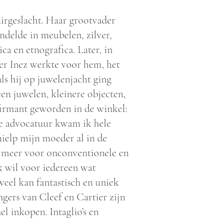
airgeslacht. Haar grootvader
delde in meubelen, zilver,
tica en etnografica. Later, in
ter Inez werkte voor hem, het
als hij op juwelenjacht ging
een juwelen, kleinere objecten,
firmant geworden in de winkel:
de advocatuur kwam ik hele
hielp mijn moeder al in de
at meer voor onconventionele en
k wil voor iedereen wat
weel kan fantastisch en uniek
ngers van Cleef en Cartier zijn
l inkopen. Intaglio’s en