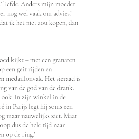
z’ liefde. Anders mijn moeder
der nog wel vaak om advies.’
 dat ik het niet zou kopen, dan
 goed kijkt – met een granaten
op een geit rijden en
n medaillonvak. Het sieraad is
ing van de god van de drank.
ook. In zijn winkel in de
in Parijs legt hij soms een
nog maar nauwelijks ziet. Maar
oop dus de hele tijd naar
n op de ring.’