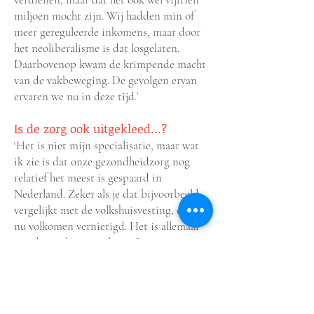
miljoen mocht zijn. Wij hadden min of
meer gereguleerde inkomens, maar door
het neoliberalisme is dat losgelaten.
Daarbovenop kwam de krimpende macht
van de vakbeweging. De gevolgen ervan
ervaren we nu in deze tijd.’
Is de zorg ook uitgekleed…?
‘Het is niet mijn specialisatie, maar wat
ik zie is dat onze gezondheidzorg nog
relatief het meest is gespaard in
Nederland. Zeker als je dat bijvoorbeeld
vergelijkt met de volkshuisvesting, die is
nu volkomen vernietigd. Het is allemaal
aan de markt overgelaten. In
hoogconjunctuur worden er huizen
gebouwd en als het nodig is, bij een
laagconjunctuur, komt er niets bij. En
juist dan is het nodig. Vroeger bemoeiden