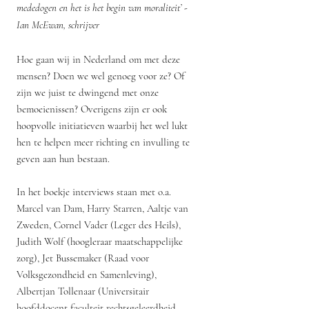
mededogen en het is het begin van moraliteit’ -
Ian McEwan, schrijver
Hoe gaan wij in Nederland om met deze
mensen? Doen we wel genoeg voor ze? Of
zijn we juist te dwingend met onze
bemoeienissen? Overigens zijn er ook
hoopvolle initiatieven waarbij het wel lukt
hen te helpen meer richting en invulling te
geven aan hun bestaan.
In het boekje interviews staan met o.a.
Marcel van Dam, Harry Starren, Aaltje van
Zweden, Cornel Vader (Leger des Heils),
Judith Wolf (hoogleraar maatschappelijke
zorg), Jet Bussemaker (Raad voor
Volksgezondheid en Samenleving),
Albertjan Tollenaar (Universitair
hoofddocent faculteit rechtsgeleerdheid,