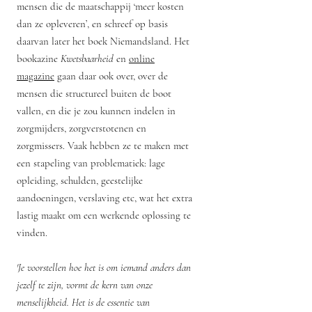
mensen die de maatschappij ‘meer kosten
dan ze opleveren’, en schreef op basis
daarvan later het boek Niemandsland. Het
bookazine
Kwetsbaarheid
en
online
magazine
gaan daar ook over, over de
mensen die structureel buiten de boot
vallen, en die je zou kunnen indelen in
zorgmijders, zorgverstotenen en
zorgmissers. Vaak hebben ze te maken met
een stapeling van problematiek: lage
opleiding, schulden, geestelijke
aandoeningen, verslaving etc, wat het extra
lastig maakt om een werkende oplossing te
vinden.
'Je voorstellen hoe het is om iemand anders dan
jezelf te zijn, vormt de kern van onze
menselijkheid. Het is de essentie van