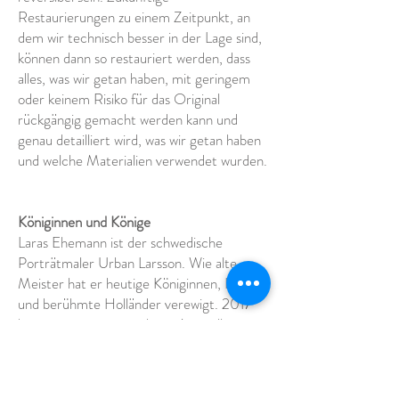
Restaurierungen zu einem Zeitpunkt, an
dem wir technisch besser in der Lage sind,
können dann so restauriert werden, dass
alles, was wir getan haben, mit geringem
oder keinem Risiko für das Original
rückgängig gemacht werden kann und
genau detailliert wird, was wir getan haben
und welche Materialien verwendet wurden.
Königinnen und Könige
Laras Ehemann ist der schwedische
Porträtmaler Urban Larsson. Wie alte
Meister hat er heutige Königinnen, Könige
und berühmte Holländer verewigt. 2017
hatte er eine retrospektive Ausstellung im
Sven-Harris Konstmuseum in Stockholm
und mit einer Auswahl daraus
Sammlung
Mesdag in Den Haag. Lara und Urban