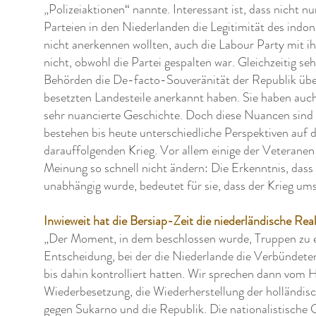
„Polizeiaktionen“ nannte. Interessant ist, dass nicht 
Parteien in den Niederlanden die Legitimität des ind
nicht anerkennen wollten, auch die Labour Party mit i
nicht, obwohl die Partei gespalten war. Gleichzeitig se
Behörden die De-facto-Souveränität der Republik übe
besetzten Landesteile anerkannt haben. Sie haben auch 
sehr nuancierte Geschichte. Doch diese Nuancen sind
bestehen bis heute unterschiedliche Perspektiven auf 
darauffolgenden Krieg. Vor allem einige der Veteranen
Meinung so schnell nicht ändern: Die Erkenntnis, das
unabhängig wurde, bedeutet für sie, dass der Krieg um
Inwieweit hat die Bersiap-Zeit die niederländische Re
„Der Moment, in dem beschlossen wurde, Truppen zu en
Entscheidung, bei der die Niederlande die Verbündeten
bis dahin kontrolliert hatten. Wir sprechen dann vom 
Wiederbesetzung, die Wiederherstellung der holländis
gegen Sukarno und die Republik. Die nationalistische 