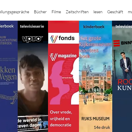
ellungsgespräche
Bücher
Filme
Zeitschriften
lesen
Geschäft
mu
televisieserie
televisie