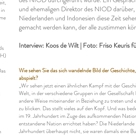
it,
und ehemaligen Direktor des NIOD darüber, w
 in
Niederlanden und Indonesien diese Zeit sehe
ame
gemacht werden kann, der alle zustimmen kö
Interview: Koos de Wilt | Foto: Friso Keuris f
ds
MH)
Wie sehen Sie das sich wandelnde Bild der Geschichte, d
Das
abspielt?
„Wir sehen jetzt einen ähnlichen Kampf mit der Geschic
Welt, in der verschiedene Gruppen in der Gesellschaft 
t
andere Weise miteinander in Beziehung zu treten und e
zu blicken. Das stellt vieles auf den Kopf. Und was bede
im 19. Jahrhundert im Zuge des aufkommenden National
entstandene Nation errichtet haben? Die Niederlande ex
Jahrhundert überhaupt nicht, sie waren damals eine B
n