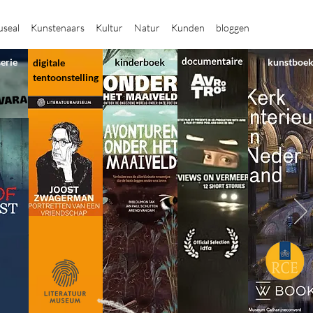
seal
Kunstenaars
Kultur
Natur
Kunden
bloggen
serie
kunstboe
digitale
tentoonstelling