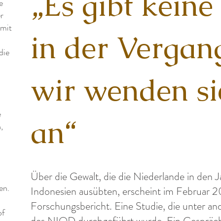
„Es gibt keine
e
r
amit
in der Vergan
die
wir wenden sie
e
an“
,
Über die Gewalt, die die Niederlande in den 
en.
Indonesien ausübten, erscheint im Februar 
Forschungsbericht. Eine Studie, die unter a
of
des NIOD durchgeführt wurde. Ein Gespräc