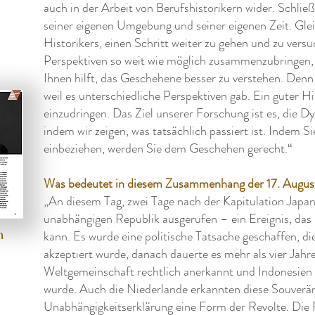
auch in der Arbeit von Berufshistorikern wider. Schließl
n
seiner eigenen Umgebung und seiner eigenen Zeit. Gleic
u
Historikers, einen Schritt weiter zu gehen und zu versu
Perspektiven so weit wie möglich zusammenzubringen,
Ihnen hilft, das Geschehene besser zu verstehen. Denn
weil es unterschiedliche Perspektiven gab. Ein guter Hi
einzudringen. Das Ziel unserer Forschung ist es, die D
indem wir zeigen, was tatsächlich passiert ist. Indem S
einbeziehen, werden Sie dem Geschehen gerecht.“
Was bedeutet in diesem Zusammenhang der 17. Augus
„An diesem Tag, zwei Tage nach der Kapitulation Japan
unabhängigen Republik ausgerufen – ein Ereignis, das
n
kann. Es wurde eine politische Tatsache geschaffen, 
akzeptiert wurde, danach dauerte es mehr als vier Jahr
Weltgemeinschaft rechtlich anerkannt und Indonesien 
wurde. Auch die Niederlande erkannten diese Souveräni
Unabhängigkeitserklärung eine Form der Revolte. Die 