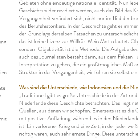
Gebieten ohne eindeutige nationale Identität. Nun lebe
Geschichtsbilder revidiert werden, auch das Bild des Ko
Vergangenheit verändert sich, nicht nur im Bild der br
des Berufshistorikers. In der Geschichte geht es imme
der Grundlage derselben Tatsachen zu unterschiedlic
das ist keine Lizenz zur Willkür. Mein Motto lautet: Obj
ung
sondern Objektivität ist die Methode. Die Aufgabe des
auch des Journalisten besteht darin, aus dem Fakten-
Interpretation zu geben, die ein größtmögliches Maß an 
Struktur in der Vergangenheit, wir führen sie selbst ein.
ien
Was sind die Unterschiede, wie Indonesien und die Ni
hte
„Traditionell gibt es große Unterschiede in der Art un
e
Niederlande diese Geschichte betrachten. Das liegt nat
e
Quellen, aus denen wir schöpfen. Einerseits ist es die
mit positiver Aufladung, während es in den Niederlan
mit
ist. Ein verlorener Krieg und eine Zeit, in der jeder weiß
richtig waren, auch sehr ernste Dinge. Diese unterschi