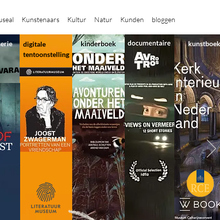
seal
Kunstenaars
Kultur
Natur
Kunden
bloggen
serie
kunstboe
digitale
tentoonstelling