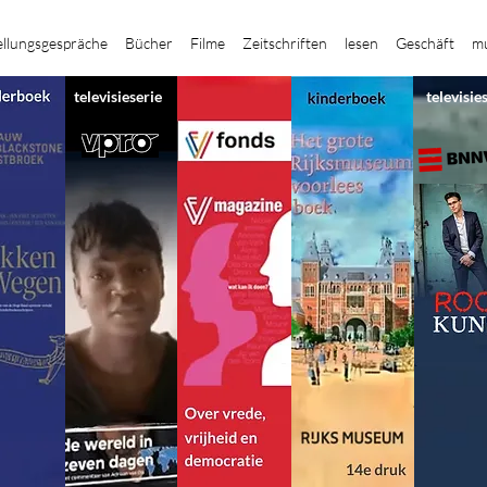
ellungsgespräche
Bücher
Filme
Zeitschriften
lesen
Geschäft
mu
televisieserie
televisie