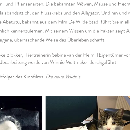
- und Pflanzenarten. Die bekannten Möwen, Mäuse und Hechte
lsbandsittich, den Flusskrebs und den Alligator. Und hin und 
ze Abatutu, bekannt aus dem Film De Wilde Stad, führt Sie in al
sönlich kennenzulernen. Mit seinem Wissen um die Fakten zeigt 
 eigene, überraschende Weise das Überleben schafft.
ke Blokker,
Tiertrainerin
Sabine van der Helm
(Eigentümer vo
dbearbeitung wurde von Winnie Moltmaker durchgeführt.
hfolger des Kinofilms
Die neue Wildnis
.