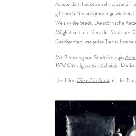
Amsterdam hat etwa zehntausend Tier
gibt auch Neuankömmlinge wie den Ha
Wels in die Stadt. Die störrische Kat
Möglichkeit, die Tiere der Stadt per
Geschichten, wie jedes Tier auf seine
Mit Beratung von Stadtökologin
Anne
Wild City
,
Ignas van Schaick
. Die En
Der Film
Die wilde Stadt
ist der Nac