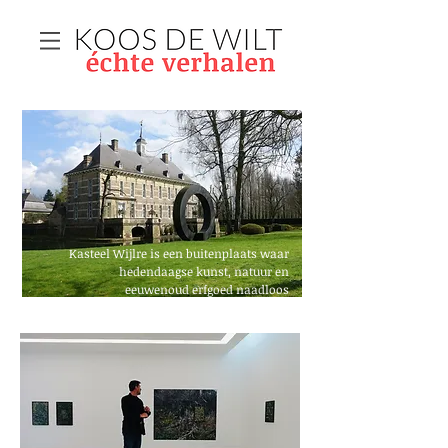
Kasteel Wijlre is een buitenplaats waar
hedendaagse kunst, natuur en
eeuwenoud erfgoed naadloos
samenkomen.