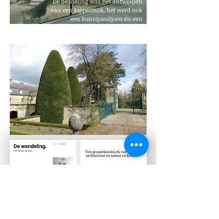
De bedoeling was het ontwerpen
van een kippenhok, het werd ook
een kunstpaviljoen en een
orchideeënkas