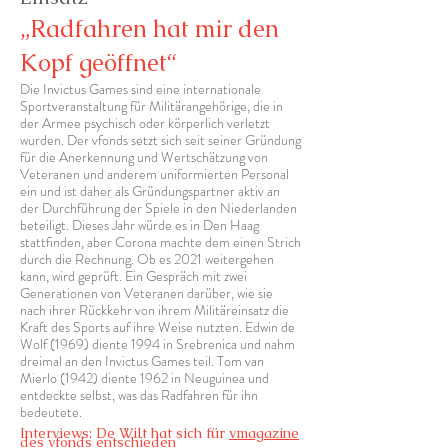
„Radfahren hat mir den
Kopf geöffnet“
Die Invictus Games sind eine internationale
Sportveranstaltung für Militärangehörige, die in
der Armee psychisch oder körperlich verletzt
wurden. Der vfonds setzt sich seit seiner Gründung
für die Anerkennung und Wertschätzung von
Veteranen und anderem uniformierten Personal
ein und ist daher als Gründungspartner aktiv an
der Durchführung der Spiele in den Niederlanden
beteiligt. Dieses Jahr würde es in Den Haag
stattfinden, aber Corona machte dem einen Strich
durch die Rechnung. Ob es 2021 weitergehen
kann, wird geprüft. Ein Gespräch mit zwei
Generationen von Veteranen darüber, wie sie
nach ihrer Rückkehr von ihrem Militäreinsatz die
Kraft des Sports auf ihre Weise nutzten. Edwin de
Wolf (1969) diente 1994 in Srebrenica und nahm
dreimal an den Invictus Games teil. Tom van
Mierlo (1942) diente 1962 in Neuguinea und
entdeckte selbst, was das Radfahren für ihn
bedeutete.
Interviews: De Wilt hat sich für
vmagazine
des
vfonds entschieden