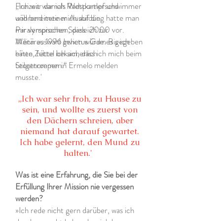
„Ich war damals Wettkampfschwimmer
Freizeit war ich Radsportler und
und bereitete mich auf die
während meiner Ausbildung hatte man
Paralympischen Spiele 2000 vor.
mir versprochen, dass ich zur
Wenn es 1996 Invictus Games gegeben
Militärauswahl gehen würde. Bis ich
hätte, hätte ich sicherlich
einen Zettel bekam, dass ich mich beim
teilgenommen.“
Stoottroepen in Ermelo melden
musste.'
„Ich war sehr froh, zu Hause zu
sein, und wollte es zuerst von
den Dächern schreien, aber
niemand hat darauf gewartet.
Ich habe gelernt, den Mund zu
halten.'
Was ist eine Erfahrung, die Sie bei der
Erfüllung Ihrer Mission nie vergessen
werden?
»Ich rede nicht gern darüber, was ich