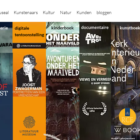
seal
Kunstenaars
Kultur
Natur
Kunden
bloggen
serie
kunstboe
digitale
tentoonstelling