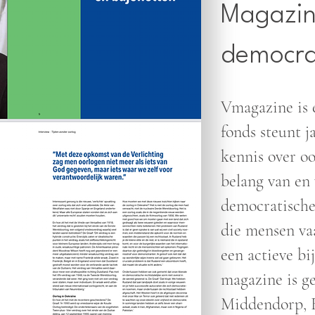
Magazin
democrat
Vmagazine is 
fonds steunt j
kennis over oo
belang van en
democratische
die mensen va
een actieve bi
magazine is g
Middendorp, 