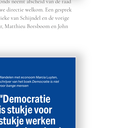
onds neemt afscheid van de raad
uwe directie welkom. Een gesprek
ieke van Schijndel en de vorige
ar, Matthieu Borsboom en John