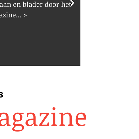
 aan en blader door het
zine... >
agazine