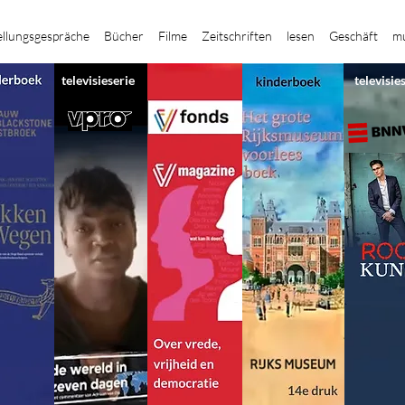
ellungsgespräche
Bücher
Filme
Zeitschriften
lesen
Geschäft
mu
televisieserie
televisie