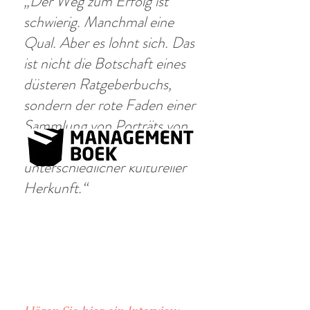
„Der Weg zum Erfolg ist
schwierig. Manchmal eine
Qual. Aber es lohnt sich. Das
ist nicht die Botschaft eines
düsteren Ratgeberbuchs,
sondern der rote Faden einer
Sammlung von Porträts von
Karrierefrauen
unterschiedlicher kultureller
Herkunft.“