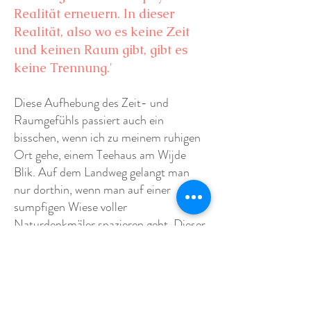
Realität erneuern. In dieser
Realität, also wo es keine Zeit
und keinen Raum gibt, gibt es
keine Trennung.'
Diese Aufhebung des Zeit- und
Raumgefühls passiert auch ein
bisschen, wenn ich zu meinem ruhigen
Ort gehe, einem Teehaus am Wijde
Blik. Auf dem Landweg gelangt man
nur dorthin, wenn man auf einer
sumpfigen Wiese voller
Naturdenkmäler spazieren geht. Dieser
Spaziergang über die Wiese
funktioniert wie eine Brücke. Sie treten
von einer Welt in eine andere. Und das
hat einen direkten Einfluss darauf, wie