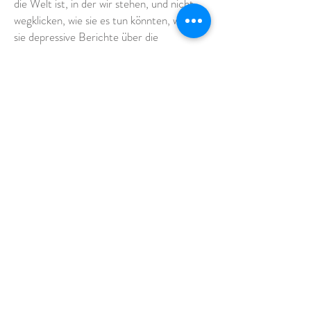
die Welt ist, in der wir stehen, und nicht
wegklicken, wie sie es tun könnten, wenn
sie depressive Berichte über die
Zerstörung der Umwelt lesen. Ich bin
zuversichtlich, wenn es uns gelingt, unsere
Denkweise zu ändern.“
Permakultur
Wir gehen an einem weiteren Bild von
Mykorrhiza vorbei, einem wunderbaren
Bild von Fäden, die sich mit dem Flattern
des Fahnenstoffes bewegen, als würden
sich die Bodenpilze wirklich bewegen. Was
bewirkt diese Kunst außer dem, was man
mit einer Werbekampagne erreichen
kann? Diane: „Künstler können die Welt
auf eine andere Weise sehen, als Sie es je
zuvor konnten. Kunst zeigt Dinge, die Sie
vielleicht schon gespürt haben, aber noch