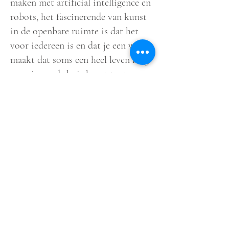
maken met artificial intelligence en
robots, het fascinerende van kunst
in de openbare ruimte is dat het
voor iedereen is en dat je een werk
maakt dat soms een heel leven lang
voor iemands huis komt te staan.
Midden in een woonwijk heb ik een
beeld gemaakt van een
mensenhoofd dat een schaap in de
ogen kijkt. Het staat bij
Flevoparkweg in Amsterdam en via
via hoor ik dat Islamitische mensen
het leuk vinden omdat schapen heel
belangrijk zijn in hun cultuur.
Oude Amsterdammers associëren
het met een schapenboerderij die