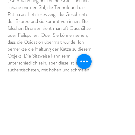
„Aber dann beginnt meine Arbeit und ich
schaue mir den Stil, die Technik und die
Patina an. Letzteres zeigt die Geschichte
der Bronze und sie kommt von innen. Bei
falschen Bronzen sieht man oft Gussnähte
oder Feilspuren. Oder Sie können sehen,
dass die Oxidation übermalt wurde. Ich
bemerkte die Haltung der Katze zu diesem
Objekt. Die Sitzweise kann sehr
unterschiedlich sein, aber diese ist am
authentischsten, mit hohen und schmalen
Schultern, mit geraden Beinen und einem
Schwanz, der rechts von den Beinen
verläuft. Ein Blick ins Innere ist der beste
Weg, um zu sehen, wie die Technik ist und
wie sie gegossen wurde. Hier stimmte
alles. Ich wusste, dass die Statue aus einer
schönen Sammlung stammt, aber ich
konsultiere trotzdem immer das Art Loss
Register in London, nur um sicherzugehen.