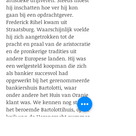
artistieke drijfveren. Steeds moest
hij inschatten hoe ver hij kon
gaan bij een opdrachtgever.
Frederick Rihel kwam uit
Straatsburg. Waarschijnlijk voelde
hij zich aangetrokken tot de
pracht en praal van de aristocratie
en de pronkerige tradities uit
andere Europese landen. Hij was
een welgesteld koopman die zich
als bankier succesvol had
opgewerkt bij het gerenommeerde
bankiershuis Bartolotti, waar
onder andere het Huis van Oranje
klant was. We kennen nog steeds
het beroemde Bartolottihuis, op de
knik van de Herengracht nummer
170-172. Rihel had zojuist het roer
bij het bankiershuis overgenomen.