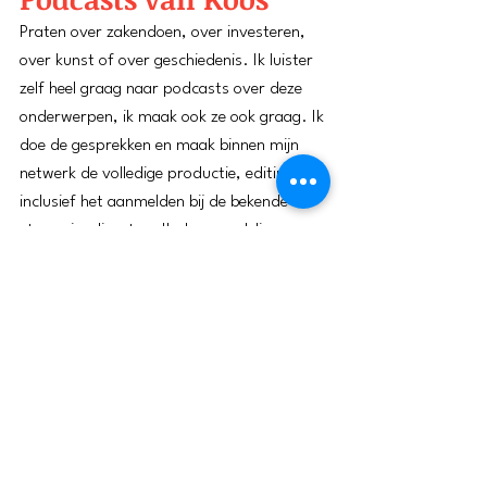
Praten over zakendoen, over investeren,
over kunst of over geschiedenis. Ik luister
zelf heel graag naar podcasts over deze
onderwerpen, ik maak ook ze ook graag. Ik
doe de gesprekken en maak binnen mijn
netwerk de volledige productie, editing
inclusief het aanmelden bij de bekende
streamingdiensten. Ik doe wandelingen en
gesprekken met
prominenten uit de wereld
van de kunst
en met
prominenten
ondernemers en bestuurders
. Ik bezoek
daarnaast
kunsthandelaren op de zaak
en
kunstenaars in hun atelier
.
Meer weten?
Mail
of bel
06 54374792