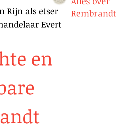
Alles over
 Rijn als etser
Rembrandt
handelaar Evert
hte en
bare
andt