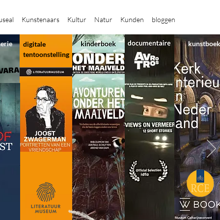
seal
Kunstenaars
Kultur
Natur
Kunden
bloggen
serie
kunstboe
digitale
tentoonstelling