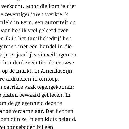
 verkocht. Maar die kom je niet
de zeventiger jaren werkte ik
rnfeld in Bern, een autoriteit op
Daar heb ik veel geleerd over
 ik in het familiebedrijf ben
gonnen met een handel in die
ijn er jaarlijks via veilingen en
’n honderd zeventiende-eeuwse
op de markt. In Amerika zijn
ere afdrukken in omloop.
jn carrière vaak tegengekomen:
le platen bewaard gebleven. In
um de gelegenheid deze te
anse verzamelaar. Dat hebben
oen zijn ze in een kluis beland.
1993 aangeboden bij een