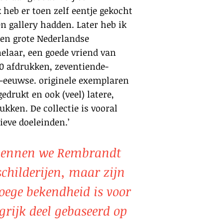
 heb er toen zelf eentje gekocht
en gallery hadden. Later heb ik
een grote Nederlandse
laar, een goede vriend van
130 afdrukken, zeventiende-
-eeuwse. originele exemplaren
edrukt en ook (veel) latere,
kken. De collectie is vooral
tieve doeleinden.’
kennen we Rembrandt
schilderijen, maar zijn
oege bekendheid is voor
grijk deel gebaseerd op