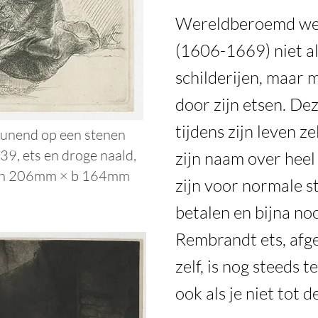
Wereldberoemd wer
(1606-1669) niet al
schilderijen, maar 
door zijn etsen. Dez
tijdens zijn leven z
eunend op een stenen
39, ets en droge naald,
zijn naam over heel 
t, h 206mm × b 164mm
zijn voor normale s
betalen en bijna no
Rembrandt ets, afg
zelf, is nog steeds 
ook als je niet tot 