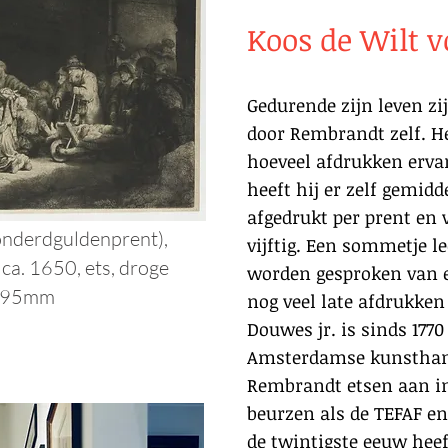
Koos de Wilt v
Gedurende zijn leven zi
door Rembrandt zelf. He
hoeveel afdrukken erva
heeft hij er zelf gemidd
afgedrukt per prent en 
onderdguldenprent),
vijftig. Een sommetje l
 ca. 1650
, ets, droge
worden gesproken van e
 395mm
nog veel late afdrukken
Douwes jr. is sinds 177
Amsterdamse kunsthand
Rembrandt etsen aan i
beurzen als de TEFAF en
de twintigste eeuw heef