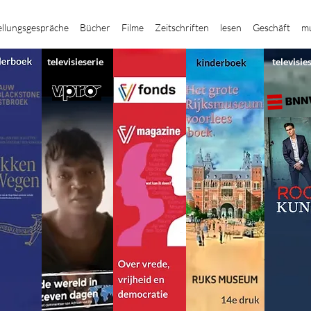
ellungsgespräche
Bücher
Filme
Zeitschriften
lesen
Geschäft
mu
televisieserie
televisie