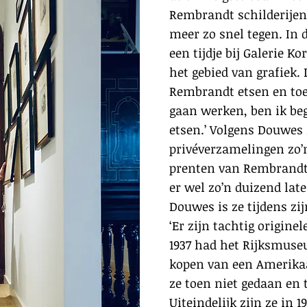
Rembrandt schilderijen
meer zo snel tegen. In 
een tijdje bij Galerie Ko
het gebied van grafiek. 
Rembrandt etsen en toen
gaan werken, ben ik be
etsen.’ Volgens Douwes z
privéverzamelingen zo
prenten van Rembrandt 
er wel zo’n duizend lat
Douwes is ze tijdens zi
‘Er zijn tachtig origine
1937 had het Rijksmuse
kopen van een Amerika
ze toen niet gedaan en t
Uiteindelijk zijn ze in 