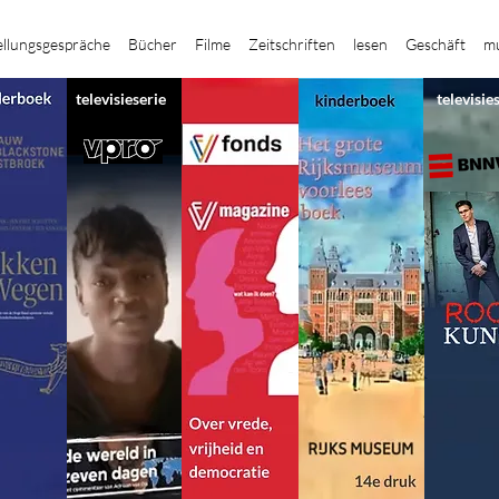
ellungsgespräche
Bücher
Filme
Zeitschriften
lesen
Geschäft
mu
televisieserie
televisie