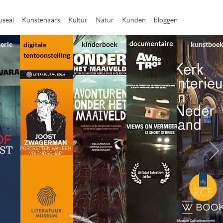
seal
Kunstenaars
Kultur
Natur
Kunden
bloggen
serie
kunstboe
digitale
tentoonstelling