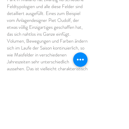
Feldtypologien und alle diese Felder sind
detailliert ausgefüllt. Eines zum Beispiel
vom Anlagendesigner Piet Oudolf, der
etwas völlig Einzigartiges geschaffen hat,
das sich nahtlos ins Ganze einfügt.
Volumen, Bewegungen und Farben ändern
sich im Laufe der Saison kontinuierlich, so
wie Maisfelder in verschiedenen
Jahreszeiten sehr unterschiedlich
aussehen. Das ist vielleicht charakteristisch
für alle unsere Arbeiten, dass sie
unterschiedliche räumliche Wirkungen
haben, die sich ständig verändern, aber
dennoch eine Einheit mit der Umgebung
bilden.'
"Die Schleifen und Kurven dieses
weißen Bandes zeigen, dass es eine
ständige Suche in der Wissenschaft