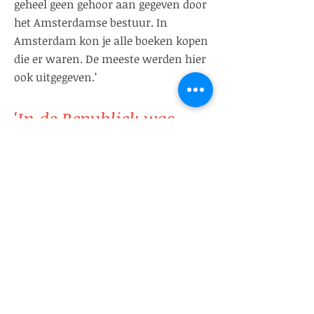
geheel geen gehoor aan gegeven door
het Amsterdamse bestuur. In
Amsterdam kon je alle boeken kopen
die er waren. De meeste werden hier
ook uitgegeven.’
'In de Republiek was
sowieso geen sterke
centrale autoriteit. Er
zijn wel pogingen
gedaan om censuur toe
te passen, zoals op het
werk van Spinoza, maar