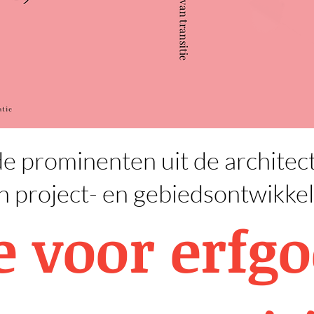
 prominenten uit de architect
en project- en gebiedsontwikke
 voor erfgo