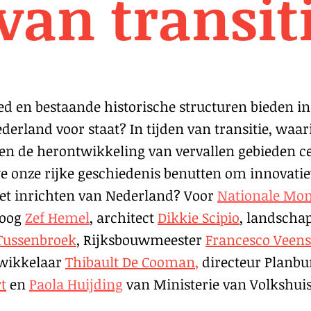
 van transit
 en bestaande historische structuren bieden in 
derland voor staat? In tijden van transitie, wa
 en de herontwikkeling van vervallen gebieden ce
e onze rijke geschiedenis benutten om innovat
het inrichten van Nederland? Voor
Nationale Mo
loog
Zef Hemel
, architect
Dikkie Scipio
, landscha
Tussenbroek
, Rijksbouwmeester
Francesco Veens
twikkelaar
Thibault De Cooman
,
directeur Planbu
t
en
Paola Huijding
van Ministerie van Volkshui