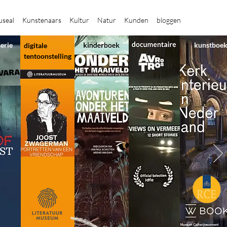
seal
Kunstenaars
Kultur
Natur
Kunden
bloggen
serie
kunstboe
digitale
tentoonstelling