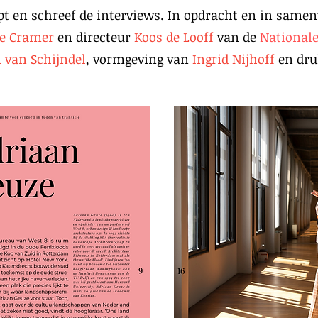
t en schreef de interviews. In opdracht en in sam
te Cramer
en directeur
Koos de Looff
van de
National
 van Schijndel
, vormgeving van
Ingrid Nijhoff
en dr