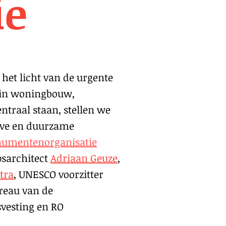
ie
het licht van de urgente
arin woningbouw,
ntraal staan, stellen we
ieve en duurzame
numentenorganisatie
psarchitect
Adriaan Geuze
,
tra
, UNESCO voorzitter
reau van de
svesting en RO