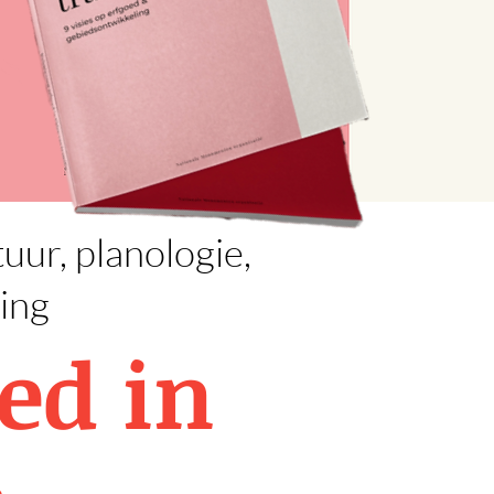
uur, planologie,
ling
ed in