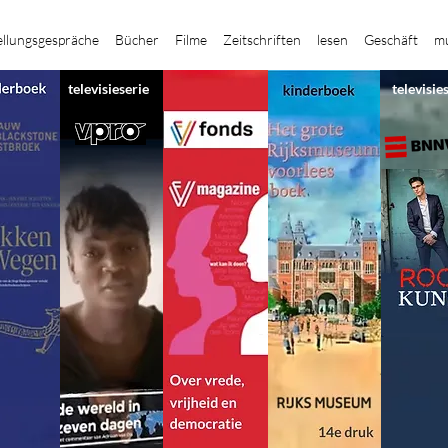
ellungsgespräche
Bücher
Filme
Zeitschriften
lesen
Geschäft
mu
televisieserie
televisie