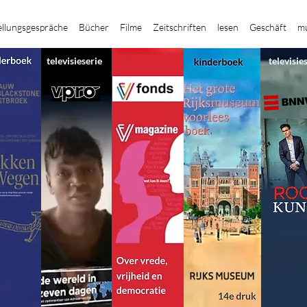
ellungsgespräche
Bücher
Filme
Zeitschriften
lesen
Geschäft
mu
televisieserie
televisie