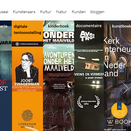
seal
Kunstenaars
Kultur
Natur
Kunden
bloggen
serie
kunstboe
digitale
tentoonstelling