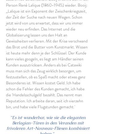
Person René Lalique
(1860-1945)
wieder. Booij:
„Lalique ist ein Exponent der Zwischenkriegszeit,
der Zeit der Suche nach neuen Wegen. Schon
jetzt wird von uns erwartet, dass wir uns immer
wieder neu erfinden. Das Internet und die
Globalisierung lassen uns den Halt an
Gewissheiten verlieren. Mit der Krise verschwand
das Brot und die Butter vom Kunstmarkt. Wissen
ist heute mehr denn je der Schlüssel. Der Kunde
kann vieles googeln, es liegt am Händler seinen
Kunden auszutricksen. Anders als bei Catawiki
muss man sich das Zeug wirklich besorgen, um
festzustellen, ob es Spaß macht oder etwas ganz
Besonderes ist. Wissen kostet Geld. Ich habe
schon die Fehler des Kunden gemacht, ich habe
die 'Handelsschulgeld' bezahlt. Das nennt man
Reputation. Ich arbeite daran, seit ich vierzehn
bin, und habe viele Flugstunden gemacht.'
"Es ist wunderbar, wie sie die eleganten
Berlagian-Türen in den Veranden mit
frivoleren Art-Nouveau-Fliesen kombiniert
haben."