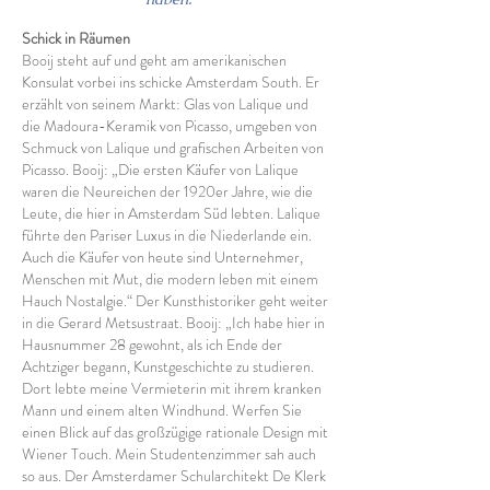
Schick in Räumen
Booij steht auf und geht am amerikanischen
Konsulat vorbei ins schicke Amsterdam South. Er
erzählt von seinem Markt: Glas von Lalique und
die Madoura-Keramik von Picasso, umgeben von
Schmuck von Lalique und grafischen Arbeiten von
Picasso. Booij: „Die ersten Käufer von Lalique
waren die Neureichen der 1920er Jahre, wie die
Leute, die hier in Amsterdam Süd lebten. Lalique
führte den Pariser Luxus in die Niederlande ein.
Auch die Käufer von heute sind Unternehmer,
Menschen mit Mut, die modern leben mit einem
Hauch Nostalgie.“ Der Kunsthistoriker geht weiter
in die Gerard Metsustraat. Booij: „Ich habe hier in
Hausnummer 28 gewohnt, als ich Ende der
Achtziger begann, Kunstgeschichte zu studieren.
Dort lebte meine Vermieterin mit ihrem kranken
Mann und einem alten Windhund. Werfen Sie
einen Blick auf das großzügige rationale Design mit
Wiener Touch. Mein Studentenzimmer sah auch
so aus. Der Amsterdamer Schularchitekt De Klerk