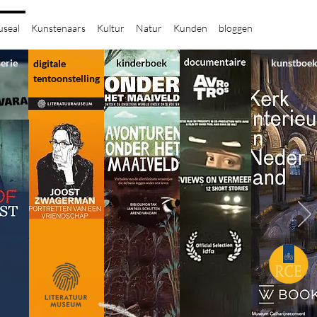
seal
Kunstenaars
Kultur
Natur
Kunden
bloggen
serie
kunstboe
digitale
tentoonstelling