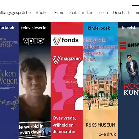
ellungsgespräche
Bücher
Filme
Zeitschriften
lesen
Geschäft
mu
televisieserie
televisie