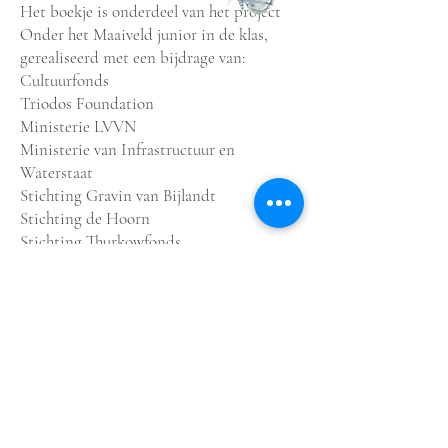
Het boekje is onderdeel van het project
Onder het Maaiveld junior in de klas,
gerealiseerd met een bijdrage van:
Cultuurfonds
Triodos Foundation
Ministerie LVVN
Ministerie van Infrastructuur en
Waterstaat
Stichting Gravin van Bijlandt
Stichting de Hoorn
Stichting Thurkowfonds
'Avonturen onder het
maaiveld' krijgt
⭐️
⭐️
⭐️
⭐️
⭐️
(5)
ballen in de
Broekenkrant
:
'Heb je wel eens gehoord van de
haft, de wielwebspin, het