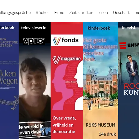
ellungsgespräche
Bücher
Filme
Zeitschriften
lesen
Geschäft
mu
televisieserie
televisie