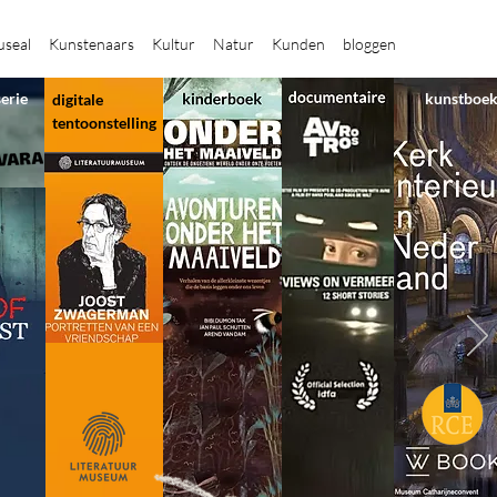
seal
Kunstenaars
Kultur
Natur
Kunden
bloggen
serie
kunstboe
digitale
tentoonstelling