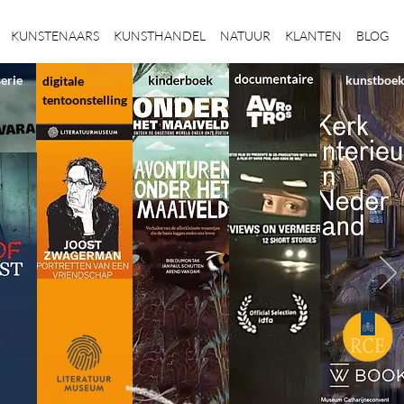
KUNSTENAARS
KUNSTHANDEL
NATUUR
KLANTEN
BLOG
serie
kunstboe
digitale
tentoonstelling