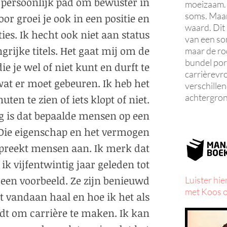
n persoonlijk pad om bewuster in
moeizaam. 
soms. Maar
oor groei je ook in een positie en
waard. Dit
ies. Ik hecht ook niet aan status
van een so
grijke titels. Het gaat mij om de
maar de ro
bundel por
e je wel of niet kunt en durft te
carrièrev
wat er moet gebeuren. Ik heb het
verschillen
achtergron
en te zien of iets klopt of niet.
ng is dat bepaalde mensen op een
. Die eigenschap en het vermogen
spreekt mensen aan. Ik merk dat
ik vijfentwintig jaar geleden tot
 een voorbeeld. Ze zijn benieuwd
Luister hie
met Koos o
t vandaan haal en hoe ik het als
dt om carrière te maken. Ik kan