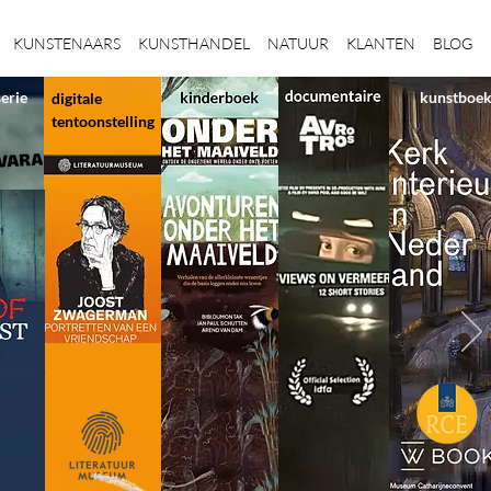
KUNSTENAARS
KUNSTHANDEL
NATUUR
KLANTEN
BLOG
serie
kunstboe
digitale
tentoonstelling