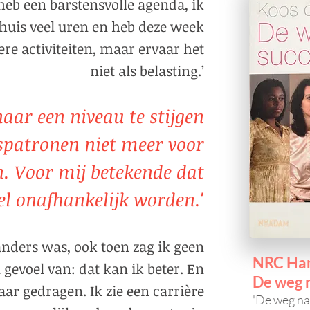
k heb een barstensvolle agenda, ik
huis veel uren en heb deze week
re activiteiten, maar ervaar het
niet als belasting.’
naar een niveau te stijgen
patronen niet meer voor
. Voor mij betekende dat
el onafhankelijk worden.'
 anders was, ook toen zag ik geen
NRC Han
 gevoel van: dat kan ik beter. En
De weg 
aar gedragen. Ik zie een carrière
'De weg na