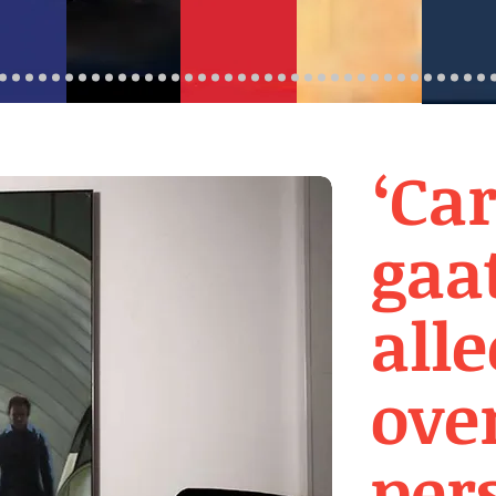
‘Car
gaat
all
ove
per