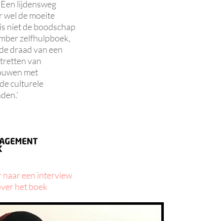
Een lijdensweg
 wel de moeite
 is niet de boodschap
mber zelfhulpboek,
de draad van een
tretten van
rouwen met
de culturele
den.’
r naar een interview
ver het boek