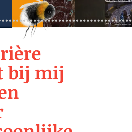
rière
 bij mij
een
r
soonlijke