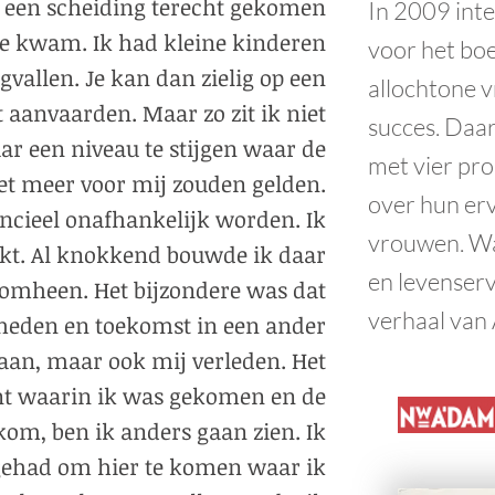
in een scheiding terecht gekomen
In 2009 int
tie kwam. Ik had kleine kinderen
voor het bo
vallen. Je kan dan zielig op een
allochtone 
t aanvaarden. Maar zo zit ik niet
succes. Daar
ar een niveau te stijgen waar de
met vier pr
t meer voor mij zouden gelden.
over hun er
ncieel onafhankelijk worden. Ik
vrouwen. Wa
kt. Al knokkend bouwde ik daar
en levenser
omheen. Het bijzondere was dat
verhaal van 
 heden en toekomst in een ander
taan, maar ook mij verleden. Het
nt waarin ik was gekomen en de
om, ben ik anders gaan zien. Ik
gehad om hier te komen waar ik