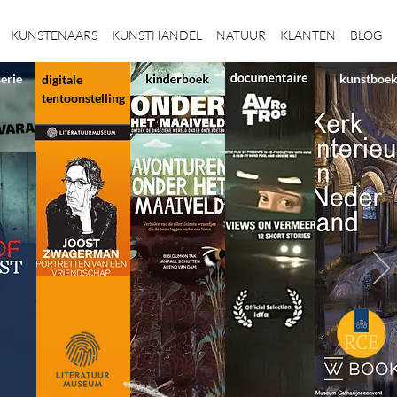
KUNSTENAARS
KUNSTHANDEL
NATUUR
KLANTEN
BLOG
serie
kunstboe
digitale
tentoonstelling