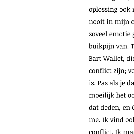
oplossing ook
nooit in mijn 
zoveel emotie g
buikpijn van. T
Bart Wallet, di
conflict zijn;
is. Pas als je 
moeilijk het o
dat deden, en 
me. Ik vind o
conflict. Ik m