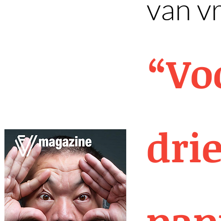
van vr
“Vo
dri
pap