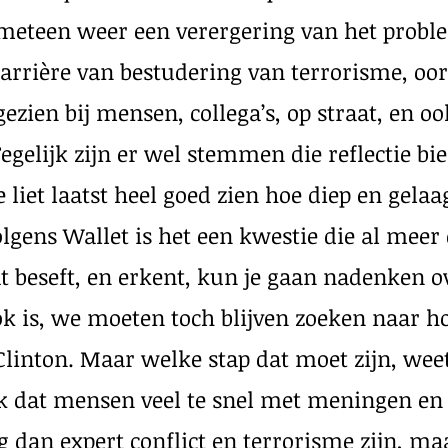
 meteen weer een verergering van het probl
carrière van bestudering van terrorisme, oorl
ezien bij mensen, collega’s, op straat, en oo
egelijk zijn er wel stemmen die reflectie bi
e liet laatst heel goed zien hoe diep en gela
 volgens Wallet is het een kwestie die al me
dat beseft, en erkent, kun je gaan nadenken 
ok is, we moeten toch blijven zoeken naar h
Clinton. Maar welke stap dat moet zijn, weet 
ok dat mensen veel te snel met meningen en
ag dan expert conflict en terrorisme zijn, m