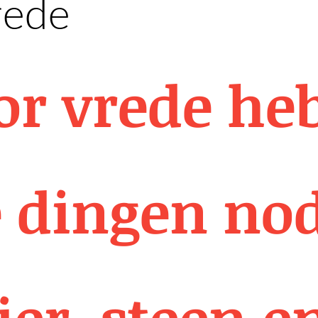
ede ​
or vrede heb
e dingen nod
ier, steen e