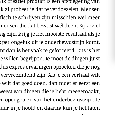
lk creatief product is een afspiegeling van
ok al probeer je dat te verdoezelen. Mensen
fisch te schrijven zijn misschien wel meer
mensen die dat bewust wél doen. Bij zowel
g zijn, krijg je het mooiste resultaat als je
ts per ongeluk uit je onderbewustzijn komt.
ant dan is het vaak te geforceerd. Dus is het
te willen begrijpen. Je moet de dingen juist
 dus expres ervaringen opzoeken die je nog
 vervreemdend zijn. Als je een verhaal wilt
e wilt dat goed doen, dan moet er eerst een
weest van dingen die je hebt meegemaakt,
en opengooien van het onderbewustzijn. Je
tuur in je hoofd en daarna kun je het laten