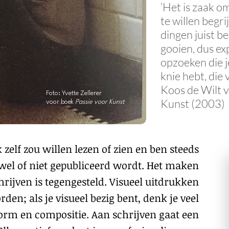
‘Het is zaak om
te willen begr
dingen juist be
gooien, dus ex
opzoeken die j
knie hebt, die
Koos de Wilt v
Foto: Yvette Zellerer
Kunst (2003)
voor boek
Passie voor Kunst
 zelf zou willen lezen of zien en ben steeds
wel of niet gepubliceerd wordt. Het maken
rijven is tegengesteld. Visueel uitdrukken
den; als je visueel bezig bent, denk je veel
orm en compositie. Aan schrijven gaat een