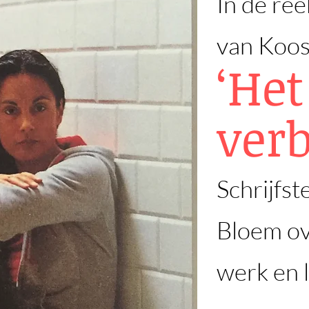
In de re
van Koos
‘He
ver
Schrijfst
Bloem ov
werk en 