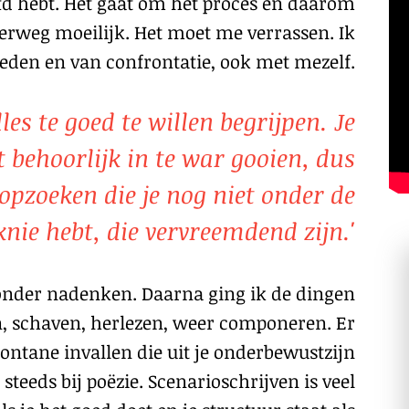
fd hebt. Het gaat om het proces en daarom
erweg moeilijk. Het moet me verrassen. Ik
den en van confrontatie, ook met mezelf.
les te goed te willen begrijpen. Je
 behoorlijk in te war gooien, dus
opzoeken die je nog niet onder de
knie hebt, die vervreemdend zijn.'
zonder nadenken. Daarna ging ik de dingen
, schaven, herlezen, weer componeren. Er
ontane invallen die uit je onderbewustzijn
steeds bij poëzie. Scenarioschrijven is veel