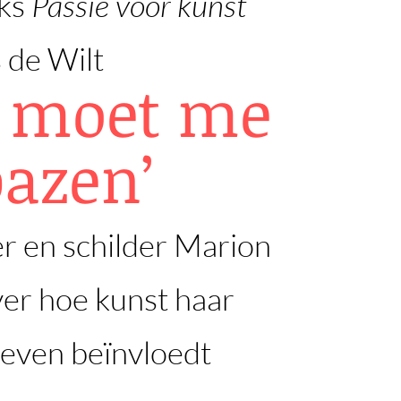
eks
Passie voor kunst
 de Wilt
t moet me
bazen’
er en schilder Marion
er hoe kunst haar
leven beïnvloedt