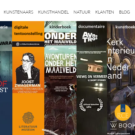
KUNSTENAARS
KUNSTHANDEL
NATUUR
KLANTEN
BLOG
serie
kunstboe
digitale
tentoonstelling