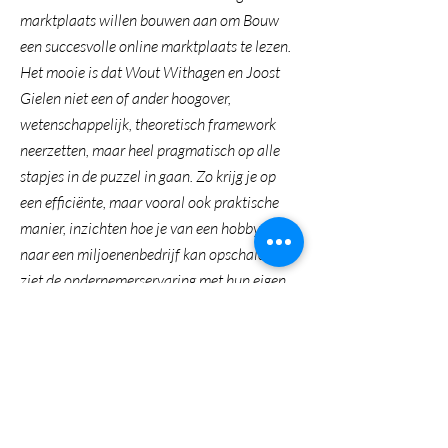
marktplaats willen bouwen aan om Bouw
een succesvolle online marktplaats te lezen.
Het mooie is dat Wout Withagen en Joost
Gielen niet een of ander hoogover,
wetenschappelijk, theoretisch framework
neerzetten, maar heel pragmatisch op alle
stapjes in de puzzel in gaan. Zo krijg je op
een efficiënte, maar vooral ook praktische
manier, inzichten hoe je van een hobbysite
naar een miljoenenbedrijf kan opschalen. Je
ziet de ondernemerservaring met hun eigen
bedrijven terug in de inzichten en
voorbeelden die ze delen.’
– Stefan Bary, Peak Capital
'Er wordt veel gesproken over platformen,
maar de ‘maar hoe dan’-vraag blijft vaak uit