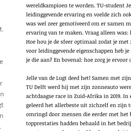
wereldkampioen te worden. TU-student Jel
leidinggevende ervaring en voelde zich oo
was wel zeer gemotiveerd om er samen me
t.
ervaring van te maken. Vraag alleen was:
Hoe hou je de sfeer optimaal zodat je met 
voor leidinggevende eigenschappen heb je
je die aan? En bovenal: hoe zorg je ervoor
ze
Jelle van de Lugt deed het! Samen met zij
er
TU Delft werd hij met zijn zonneauto wer
In
achtdaagse race in Zuid-Afrika in 2019. In
gt
geleerd het allerbeste uit zichzelf en zijn
omringd door mensen die eerder met het b
en
topprestaties hadden behaald in het bedrij
.