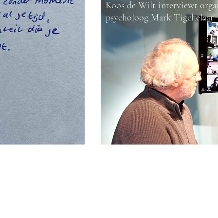
Koos de Wilt interviewt organ
psycholoog Mark Tigchelaar
YouTube livestream lancering van het b
meer dan honderd aanwezigen online.