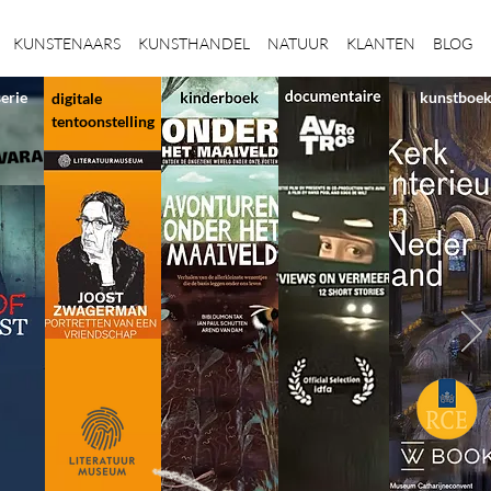
KUNSTENAARS
KUNSTHANDEL
NATUUR
KLANTEN
BLOG
serie
kunstboe
digitale
tentoonstelling