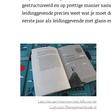
gestructureerd en op prettige manier same
leidinggevende precies weet wat je moet d
eerste jaar als leidinggevende met glans e
Lees hier een interview met Jelle van de
Lugt voor Managementboek.nl