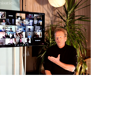
isatie-
oek met