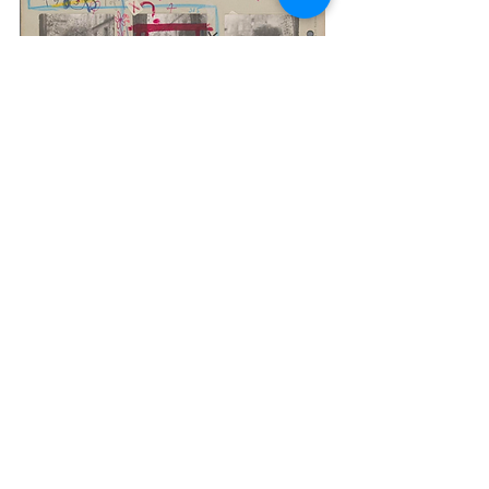
Ed van der Elsken, contactvel met Vali Myers, Parijs,
1950-1953
. Nederlands
Fotomuseum. Rotterdam. © erven Ed van der Elsken/Nederlands Fotomuseum
Foto: Rijksmuseum/Peter Tijhuis