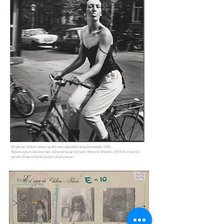
Ed van der Elsken,
Vrouw op fiets met uitgestoken tong, Amsterdam,
1983.
Rijksmuseum, Amsterdam. Schenking van Anneke Hilhorst, Warder, 2019. © erven Ed
van der Elsken/Nederlands Fotomuseum