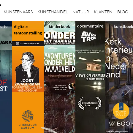
KUNSTENAARS
KUNSTHANDEL
NATUUR
KLANTEN
BLOG
serie
kunstboe
digitale
tentoonstelling