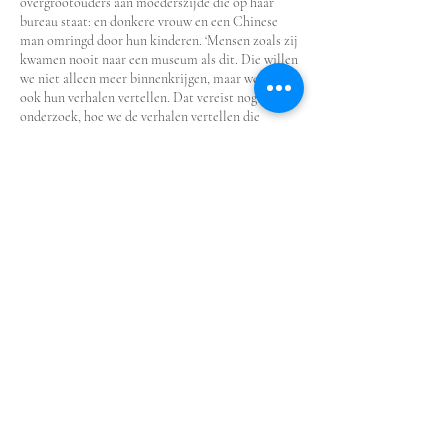
overgrootouders aan moederszijde die op haar
bureau staat: en donkere vrouw en een Chinese
man omringd door hun kinderen. ‘Mensen zoals zij
kwamen nooit naar een museum als dit. Die willen
we niet alleen meer binnenkrijgen, maar we willen
ook hun verhalen vertellen. Dat vereist nog wel
onderzoek, hoe we de verhalen vertellen die
minder zijn opgeschreven in voorbije tijd.’ Maar
dat spullen van gewone mensen interessant genoeg
kunnen zijn om opgesteld te worden naast
bekendere kunstwerken, blijkt uit de Indonesië
tentoonstelling. Smeulders: ‘Dat zie je
bijvoorbeeld aan de landkaarten-jurk die mevrouw
Terwen-de Loos in
1945-1946
maakte. In tijden van
oorlog en schaarste maakte zij van een zijden
landkaart een kledingstuk: zo mooi en pijnlijk
tegelijkertijd. Ook de aquarellen die de
Mohammad Toha op zijn elfde maakte. Hij
schilderde wat hij op straat zag gebeuren toen de
Nederlandse militairen tijdens de politionele
acties van 1947 Jogjakarta op het eiland Java
innamen. Zulke verhalen over wat mensen
meemaken en hoe zij daarop reageren, die raken
mij als vrouw, als moeder, en bovenal als mens.’