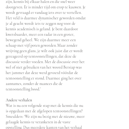
zijn, kennis bij elkaar halen en die snel weer
doorgeven. Er is minder tijd om erop te kauwen. Je
wordt gevraagd er vandaag iets over te vertellen.
Het veld is daarmee dynamischer geworden omdat
je al geacht wordt iets te zeggen nog voor de
kennis academisch is geland. Je bent daardoor
kwetsbaarder, meer een radar in een groter,
bewegend geheel. We zijn daarmee meer een
schaap met vijf poten geworden. Maar zonder
wrijving geen glans, je wilt ook juist dat er wordt
gereageerd op tentoonstellingen, dat deze de
discussie verder voeden. Met de discussie over het
wel of niet gebruiken van het woord Bersiap was
het jammer dat deze werd gevoerd vóórdat de
tentoonstelling er stond. Daarmee ging het over
aannames, zonder de nuances die de
tentoonstelling bood.’
Andere verhalen
Wat is nu een volgende stap met de kennis die nu
is opgedaan met de afgelopen tentoonstellingen?
Smeulders: ‘We zijn nu bezig met de nieuwe, meer
gelaagde kennis te verankeren in de vaste
opstelling. Dus meerdere kanten van het verhaal