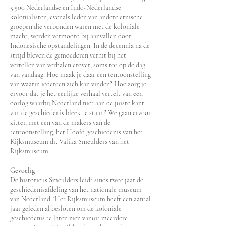
5.500 Nederlandse en Indo-Nederlandse
kolonialisten, evenals leden van andere etnische
groepen die verbonden waren met de koloniale
macht, werden vermoord bij aanvallen door
Indonesische opstandelingen. In de decennia na de
strijd bleven de gemoederen verhit bij het
vertellen van verhalen erover, soms tot op de dag
van vandaag. Hoe maak je daar een tentoonstelling
van waarin iedereen zich kan vinden? Hoe zorg je
ervoor dat je het eerlijke verhaal vertelt van een
oorlog waarbij Nederland niet aan de juiste kant
van de geschiedenis bleek te staan? We gaan ervoor
zitten met een van de makers van de
tentoonstelling, het Hoofd geschiedenis van het
Rijksmuseum dr. Valika Smeulders van het
Rijksmuseum.
Gevoelig
De historicus Smeulders leidt sinds twee jaar de
geschiedenisafdeling van het nationale museum
van Nederland. ‘Het Rijksmuseum heeft een aantal
jaar geleden al besloten om de koloniale
geschiedenis te laten zien vanuit meerdere