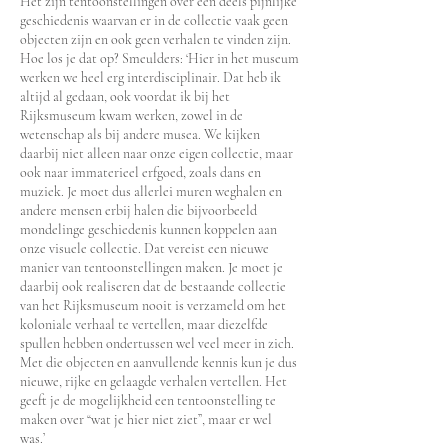
Het zijn tentoonstellingen over een deels pijnlijke
geschiedenis waarvan er in de collectie vaak geen
objecten zijn en ook geen verhalen te vinden zijn.
Hoe los je dat op? Smeulders: ‘Hier in het museum
werken we heel erg interdisciplinair. Dat heb ik
altijd al gedaan, ook voordat ik bij het
Rijksmuseum kwam werken, zowel in de
wetenschap als bij andere musea. We kijken
daarbij niet alleen naar onze eigen collectie, maar
ook naar immaterieel erfgoed, zoals dans en
muziek. Je moet dus allerlei muren weghalen en
andere mensen erbij halen die bijvoorbeeld
mondelinge geschiedenis kunnen koppelen aan
onze visuele collectie. Dat vereist een nieuwe
manier van tentoonstellingen maken. Je moet je
daarbij ook realiseren dat de bestaande collectie
van het Rijksmuseum nooit is verzameld om het
koloniale verhaal te vertellen, maar diezelfde
spullen hebben ondertussen wel veel meer in zich.
Met die objecten en aanvullende kennis kun je dus
nieuwe, rijke en gelaagde verhalen vertellen. Het
geeft je de mogelijkheid een tentoonstelling te
maken over “wat je hier niet ziet”, maar er wel
was.’