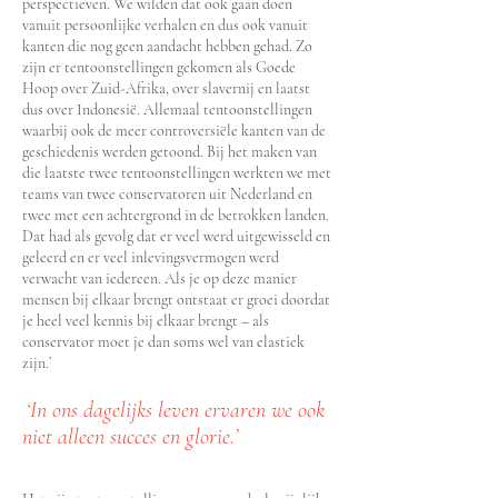
perspectieven. We wilden dat ook gaan doen
vanuit persoonlijke verhalen en dus ook vanuit
kanten die nog geen aandacht hebben gehad. Zo
zijn er tentoonstellingen gekomen als Goede
Hoop over Zuid-Afrika, over slavernij en laatst
dus over Indonesië. Allemaal tentoonstellingen
waarbij ook de meer controversiële kanten van de
geschiedenis werden getoond. Bij het maken van
die laatste twee tentoonstellingen werkten we met
teams van twee conservatoren uit Nederland en
twee met een achtergrond in de betrokken landen.
Dat had als gevolg dat er veel werd uitgewisseld en
geleerd en er veel inlevingsvermogen werd
verwacht van iedereen. Als je op deze manier
mensen bij elkaar brengt ontstaat er groei doordat
je heel veel kennis bij elkaar brengt – als
conservator moet je dan soms wel van elastiek
zijn.’
‘In ons
dagelijks leven ervaren we ook
niet alleen succes en glorie.’