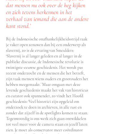
dat mensen nu ook over de heg kijken
en zich tevens herkennen in het
verhaal van iemand die aan de and
ere
kant stond.’
Bij de Indonesische onafhankelijkheidsstrijd raak
je vaker open zenuwen dan bij een onderwerp als
slavernij, zo is de ervaring van Smeulders:
‘Slavernij is al langer geleden en al langer in de
publieke discussie, de Indonesische revolutie is
twintigste-eeuwse geschiedenis. Het wordt pas
recent onderzocht en de mensen die het betreft,
zijn vaak mensen wiens ouders en grootouders het
hebben meegemaakt.’ Maar omgaan met deze
levende geschiedenis maakt het vak van historicus
en curator ook spannender, zo vindt het Hoofd
geschiedenis: ‘Veel historici zijn opgeleid om
onderzoek te doen in archieven, in alle rust en
zonder dat zijzelf in de spotlights komen te staan.
Tegenwoordig is ons werk zich gaan ontwikkelen
tot veel meer voor de camera staan en jezelf laten
zien. Je moet als conservator meer coördinator