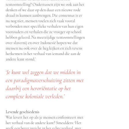
tentoonstelling? Ondertussen zijn we ook aan het
denken of we daar op den duur een nieuwe rode
draad in kunnen aanbrengen. Die consensus is er
nu nog niet, mensen voelen zich vaak vooral
verbonden met specifieke verhalen van hun eigen
voorouders en verhalen die ze vroeger op school
hebben geleerd. Na meerzijdige tentoonstellingen
over slavernij en over Indonesië hopen we dat
mensen nu ook over de heg kijken en zich tevens
herkennen in het verhaal van iemand die aan de
andere kant stond.’
‘Je kunt wel zeggen dat we midden in
een paradigmaverschuiving zitten met
daarbij een heroriëntatie op het
complexe koloniale verleden.’
Levende geschiedenis
Wat levert het op als je mensen confronteert met
het verhaal van de andere kant? Smeulders: ‘Het
geeft een beter inzicht in het echte verhaal, met