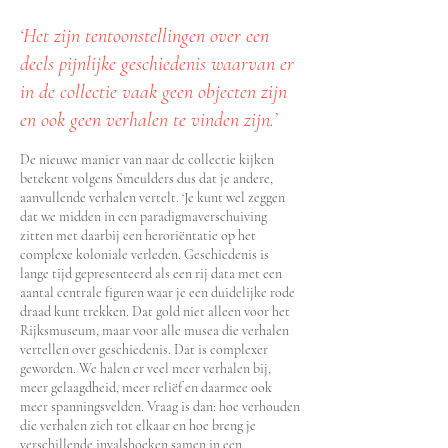
‘Het zijn tentoonstellingen over een
deels pijnlijke geschiedenis waarvan er
in de collectie vaak geen objecten zijn
en ook geen verhalen te vinden zijn.’
De nieuwe manier van naar de collectie kijken
betekent volgens Smeulders dus dat je andere,
aanvullende verhalen vertelt. ‘Je kunt wel zeggen
dat we midden in een paradigmaverschuiving
zitten met daarbij een heroriëntatie op het
complexe koloniale verleden. Geschiedenis is
lange tijd gepresenteerd als een rij data met een
aantal centrale figuren waar je een duidelijke rode
draad kunt trekken. Dat gold niet alleen voor het
Rijksmuseum, maar voor alle musea die verhalen
vertellen over geschiedenis. Dat is complexer
geworden. We halen er veel meer verhalen bij,
meer gelaagdheid, meer reliëf en daarmee ook
meer spanningsvelden. Vraag is dan: hoe verhouden
die verhalen zich tot elkaar en hoe breng je
verschillende invalshoeken samen in een