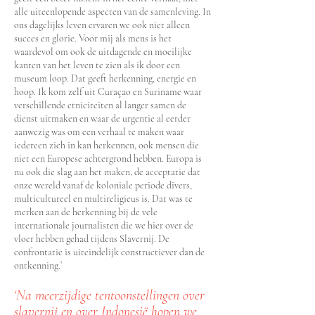
alle uiteenlopende aspecten van de samenleving. In
ons dagelijks leven ervaren we ook niet alleen
succes en glorie. Voor mij als mens is het
waardevol om ook de uitdagende en moeilijke
kanten van het leven te zien als ik door een
museum loop. Dat geeft herkenning, energie en
hoop. Ik kom zelf uit Curaçao en Suriname waar
verschillende etniciteiten al langer samen de
dienst uitmaken en waar de urgentie al eerder
aanwezig was om een verhaal te maken waar
iedereen zich in kan herkennen, ook mensen die
niet een Europese achtergrond hebben. Europa is
nu ook die slag aan het maken, de acceptatie dat
onze wereld vanaf de koloniale periode divers,
multicultureel en multireligieus is. Dat was te
merken aan de herkenning bij de vele
internationale journalisten die we hier over de
vloer hebben gehad tijdens Slavernij. De
confrontatie is uiteindelijk constructiever dan de
ontkenning.’
‘Na meerzijdige tentoonstellingen over
slavernij en over Indonesië hopen we