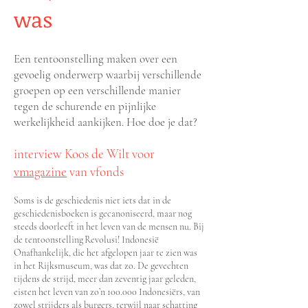
was
Een tentoonstelling maken over een
gevoelig onderwerp waarbij verschillende
groepen op een verschillende manier
tegen de schurende en pijnlijke
werkelijkheid aankijken. Hoe doe je dat?
interview Koos de Wilt voor
vmagazine
van vfonds
Soms is de geschiedenis niet iets dat in de
geschiedenisboeken is gecanoniseerd, maar nog
steeds doorleeft in het leven van de mensen nu. Bij
de tentoonstelling Revolusi! Indonesië
Onafhankelijk, die het afgelopen jaar te zien was
in het Rijksmuseum, was dat zo. De gevechten
tijdens de strijd, meer dan zeventig jaar geleden,
eisten het leven van zo’n 100.000 Indonesiërs, van
zowel strijders als burgers, terwijl naar schatting