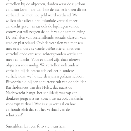
vertellen bij de objecten, duiden waar de rijkdom
vandaan kwam, duiden hoe de esthetiek een direct
verband had met hoe geld werd verdiend. We
willen niet alleen het koloniale verhaal meer
aandacht geven, maar ook de bijdragen van de
vrouw, dat wil zeggen de helft van de samenleving.
De verhalen van verschillende sociale klassen, van
stad en platteland. Ook de verhalen van mensen
met een andere seksuele oriëntatie en met een
verschillende etnische achtergronden verdienen
meer aandacht. Voor een deel zijn daar nieuwe
objecten voor nodig. We vertellen ook andere
verhalen bij de bestaande collectie, andere
verhalen dan we honderden jaren gedaan hebben.
Bijvoorbeeld bij een schuttersstuk van de schilder
Bartholomeus van der Helst, dat naast de
Nachtwacht hangt, het schilderij waarop een
donkere jongen staat, tonen we nu ook aandacht
voor zijn verhaal. Wat is zijn verhaal en hoe
verhoudt zich dat tot het verhaal van de
schutters?’
Smeulders laat een foto zien van haar