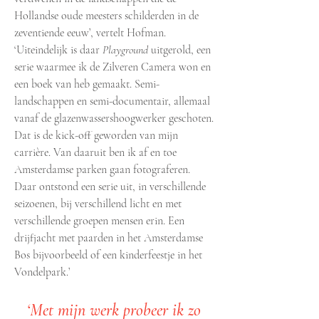
Hollandse oude meesters schilderden in de
zeventiende eeuw’, vertelt Hofman.
‘Uiteindelijk is daar
Playground
uitgerold, een
serie waarmee ik de Zilveren Camera won en
een boek van heb gemaakt. Semi-
landschappen en semi-documentair, allemaal
vanaf de glazenwassershoogwerker geschoten.
Dat is de kick-off geworden van mijn
carrière. Van daaruit ben ik af en toe
Amsterdamse parken gaan fotograferen.
Daar ontstond een serie uit, in verschillende
seizoenen, bij verschillend licht en met
verschillende groepen mensen erin. Een
drijfjacht met paarden in het Amsterdamse
Bos bijvoorbeeld of een kinderfeestje in het
Vondelpark.’
‘Met mijn werk probeer ik zo