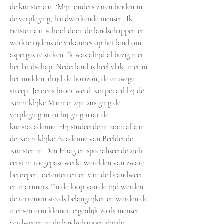
de kunstenaar. ‘Mijn ouders zaten beiden in
de verpleging, hardwerkende mensen. Ik
fietste naar school door de landschappen en
werkte tijdens de vakanties op het land om
asperges te steken. Ik was altijd al bezig met
het landschap. Nederland is heel vlak, met in
het midden altijd de horizon, de eeuwige
streep.’ Jeroens broer werd Korporaal bij de
Koninklijke Marine, zijn zus ging de
verpleging in en hij ging naar de
kunstacademie. Hij studeerde in 2002 af aan
de Koninklijke Academie van Beeldende
Kunsten in Den Haag en specialiseerde zich
eerst in toegepast werk, werelden van zware
beroepen, oefenterreinen van de brandweer
en mariniers. ‘In de loop van de tijd werden
de terreinen steeds belangrijker en werden de
mensen erin kleiner, eigenlijk zoals mensen
verdwenen in de landschappen die de