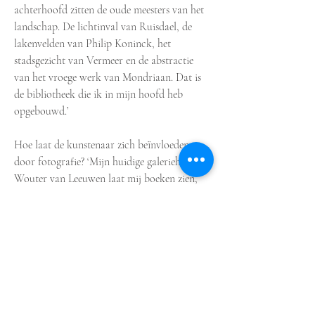
achterhoofd zitten de oude meesters van het
landschap. De lichtinval van Ruisdael, de
lakenvelden van Philip Koninck, het
stadsgezicht van Vermeer en de abstractie
van het vroege werk van Mondriaan. Dat is
de bibliotheek die ik in mijn hoofd heb
opgebouwd.’
Hoe laat de kunstenaar zich beïnvloeden
door fotografie? ‘Mijn huidige galeriehouder
Wouter van Leeuwen laat mij boeken zien,
soms van fotografen die ik helemaal niet ken,
zoals de Texaanse fotograaf Bryan
Schutmaat en de Fin Pentti Sammallahti. Het
is fijn om je hoofd vol te stoppen met mooi
beeld. Met de foto’s van landschappen van
Michael Wolf, Edward Burtynsky, Gregory
Crewdson en Andreas Gursky. Niemand
begreep waarom zijn Rhein II voor zes