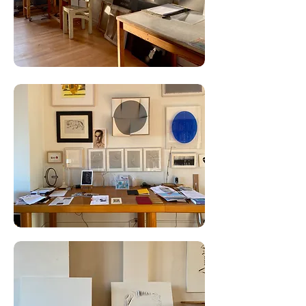
'Het was een soort 9/11 moment. Ik heb een sterke herinnering aan de
avonden en nachten die ik aan het beeld heb gewerkt. Ik was heel
droevig en razend. Ik had een gevoel dat ik een jaar lang alleen maar
ontwerpen voor dat beeld wilde maken. Ik was er totaal aan
verslaafd, een heel raar rouwproces waar ik nog nooit van gehoord
had. Het beeld is pas ontstaan toen ik er vrede mee had.'