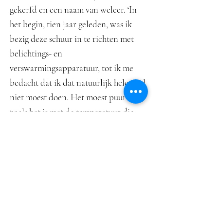
gekerfd en een naam van weleer. ‘In
het begin, tien jaar geleden, was ik
bezig deze schuur in te richten met
belichtings- en
verswarmingsapparatuur, tot ik me
bedacht dat ik dat natuurlijk helemaal
niet moest doen. Het moest puur zijn,
zoals het is met de temperatuur die
past bij het seizoen en met het
daglicht dat er is. Inheb nu mijn eigen
mini giverny gecreëerd, zoals Monet
die ook had. Ik schilder met mijn rug
naar het landschap. Ik wil niet
letterlijk schilderen, het gaat mij om
de totaliteit van de kleuren en