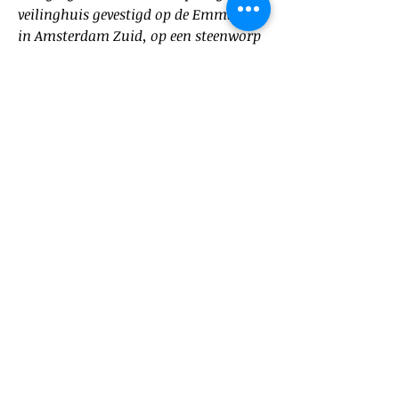
veilinghuis gevestigd op de Emmalaan
in Amsterdam Zuid, op een steenworp
afstand van het Vondelpark
Sarah groeide als kind op onder deze
Breitner bij Arti et Amicitiae