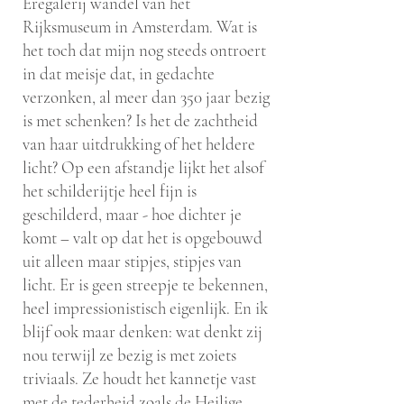
Eregalerij wandel van het
Rijksmuseum in Amsterdam. Wat is
het toch dat mijn nog steeds ontroert
in dat meisje dat, in gedachte
verzonken, al meer dan 350 jaar bezig
is met schenken? Is het de zachtheid
van haar uitdrukking of het heldere
licht? Op een afstandje lijkt het alsof
het schilderijtje heel fijn is
geschilderd, maar - hoe dichter je
komt – valt op dat het is opgebouwd
uit alleen maar stipjes, stipjes van
licht. Er is geen streepje te bekennen,
heel impressionistisch eigenlijk. En ik
blijf ook maar denken: wat denkt zij
nou terwijl ze bezig is met zoiets
triviaals. Ze houdt het kannetje vast
met de tederheid zoals de Heilige