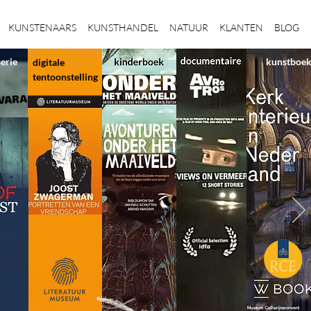
KUNSTENAARS
KUNSTHANDEL
NATUUR
KLANTEN
BLOG
serie
kunstboe
digitale
tentoonstelling