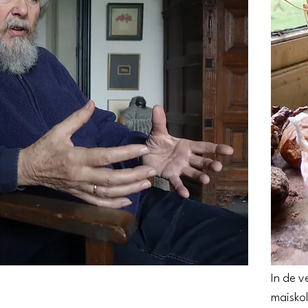
In de 
maiskol