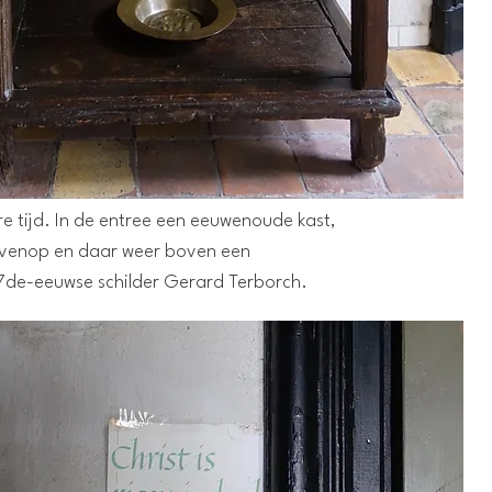
e tijd. In de entree een eeuwenoude kast,
ovenop en daar weer boven een
17de-eeuwse schilder Gerard Terborch.