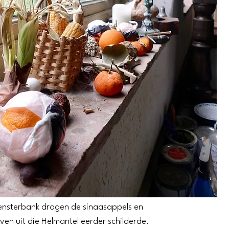
vensterbank drogen de sinaasappels en
ven uit die Helmantel eerder schilderde.