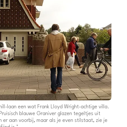
ll-laan een wat Frank Lloyd Wright-achtige villa.
 Pruisisch blauwe Graniver glazen tegeltjes uit
r aan voorbij, maar als je even stilstaat, zie je