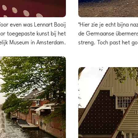
oor even was Lennart Booij
‘Hier zie je echt bijna n
or toegepaste kunst bij het
de Germaanse übermensc
elijk Museum in Amsterdam.
streng. Toch past het go