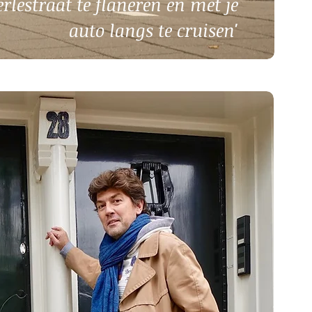
rlestraat te flaneren en met je
auto langs te cruisen'