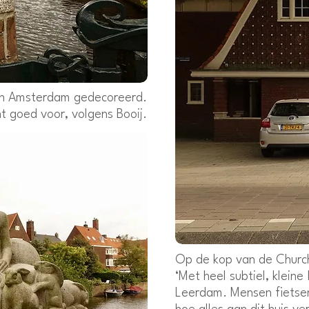
 in Amsterdam gedecoreerd.
t goed voor, volgens Booij.
Op de kop van de Churchi
‘Met heel subtiel, kleine
Leerdam. Mensen fietsen e