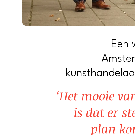
Een 
Amste
kunsthandelaa
‘Het mooie v
is dat er s
plan ko