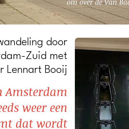
om over de Van Bae
wandeling door
rdam-Zuid met
r Lennart Booij
an Amsterdam
teeds weer een
mt dat wordt