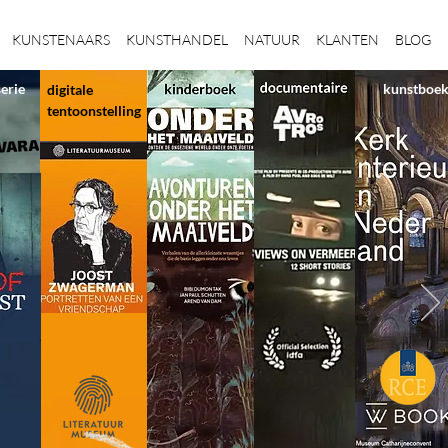
KUNSTENAARS
KUNSTHANDEL
NATUUR
KLANTEN
BLOG
serie
kunstboe
digitale
tentoonstelling