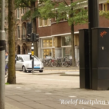
'Roelof Hartplein 