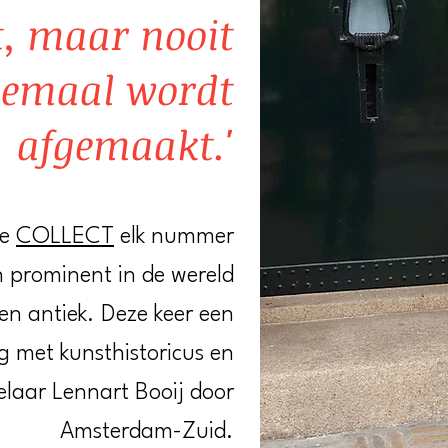
t, maar nooit
lemaal wordt
afgemaakt.'
ne
COLLECT
elk nummer
 prominent in de wereld
en antiek. Deze keer een
g met kunsthistoricus en
laar Lennart Booij door
Amsterdam-Zuid.