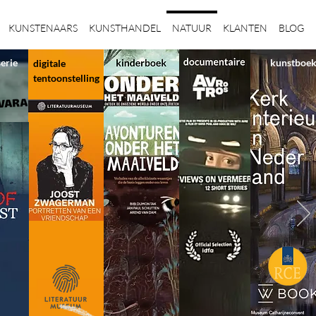
KUNSTENAARS
KUNSTHANDEL
NATUUR
KLANTEN
BLOG
serie
kunstboe
digitale
tentoonstelling