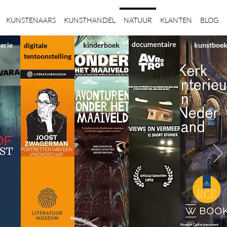
KUNSTENAARS
KUNSTHANDEL
NATUUR
KLANTEN
BLOG
serie
kunstboe
digitale
tentoonstelling