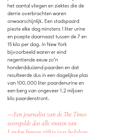
het aantal vliegen en ziektes die de
derrie overbrachten waren
onwaarschijnlijk. Een stadspaard
pieste elke dag minstens 1 liter urine
en poepte daarnaast tussen de 7 en
15 kilo per dag. In New York
bijvoorbeeld waren er eind
negentiende eeuw zo’n
honderdduizend paarden en dat
resulteerde dus in een dagelijkse plas
van 100.000 liter paardenurine en
een berg van ongeveer 1.2 miljoen
kilo paardenstront.
---Een journalist van de The Times
voorspelde dat alle straten van
Londen binnen vijftig jaar bedolven