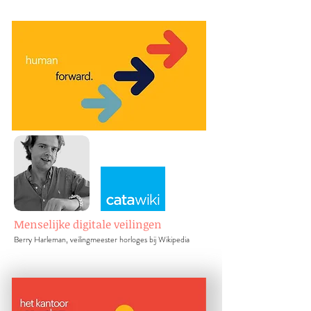
Menselijke digitale veilingen
Berry Harleman, veilingmeester horloges bij Wikipedia