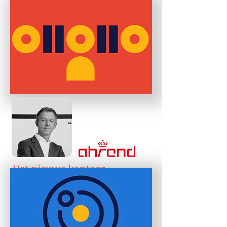
Het nieuwe kantoor
Eugene Sterken, CEO van Ahr
end