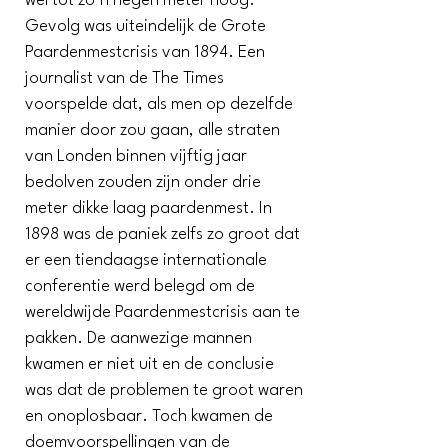
wel tot zo’n negen meter hoog.
Gevolg was uiteindelijk de Grote
Paardenmestcrisis van 1894. Een
journalist van de The Times
voorspelde dat, als men op dezelfde
manier door zou gaan, alle straten
van Londen binnen vijftig jaar
bedolven zouden zijn onder drie
meter dikke laag paardenmest. In
1898 was de paniek zelfs zo groot dat
er een tiendaagse internationale
conferentie werd belegd om de
wereldwijde Paardenmestcrisis aan te
pakken. De aanwezige mannen
kwamen er niet uit en de conclusie
was dat de problemen te groot waren
en onoplosbaar. Toch kwamen de
doemvoorspellingen van de