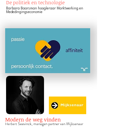
De politiek en technologie
Barbara Baarsman hoog
leraar Marktwerking en
Mededingingseconomie
Modern de weg vinden
Seevinck, managen partner van Mijksenaar
Herbert