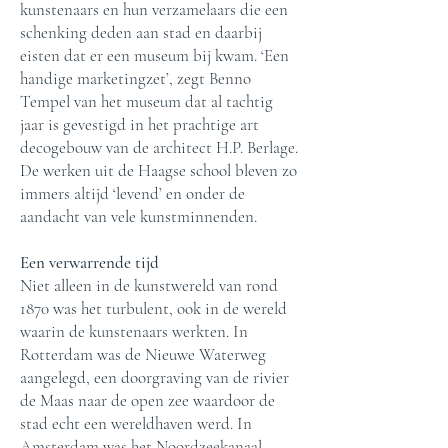
kunstenaars en hun verzamelaars die een
schenking deden aan stad en daarbij
eisten dat er een museum bij kwam. ‘Een
handige marketingzet’, zegt Benno
Tempel van het museum dat al tachtig
jaar is gevestigd in het prachtige art
decogebouw van de architect H.P. Berlage.
De werken uit de Haagse school bleven zo
immers altijd ‘levend’ en onder de
aandacht van vele kunstminnenden.
Een verwarrende tijd
Niet alleen in de kunstwereld van rond
1870 was het turbulent, ook in de wereld
waarin de kunstenaars werkten. In
Rotterdam was de Nieuwe Waterweg
aangelegd, een doorgraving van de rivier
de Maas naar de open zee waardoor de
stad echt een wereldhaven werd. In
Amsterdam was het Noordzeekanaal