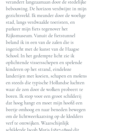
verandert langzaamaan door de stedelijke
bebouwing. De horizon verdwijnt in mijn
gezichtsveld. Ik meander door de woelige
stad, langs verdwaalde toeristen, en
parkeer mijn fiets tegenover het
Rijksmuseum. Vanuit de fietstunnel
beland ik in een van de zalen die is
ingericht met de kunst van de Haagse
School. In het gedempte licht zie ik
oplichtende vissersschepen en spelende
kinderen op het strand, eindeloze
landerijen met koeien, schapen en molens
en steeds die typische Hollandse luchten
waar de zon door de wolken probeert te
boren. Ik stop voor een groot schilderij
dat hoog hangt en moet mijn hoofd een
beetje omhoog en naar beneden bewegen
om de lichtweerkaatsing op de klodders
verf te ontwijken. Waarschijnlijk
schilderde Jacob Maris
(1837-1899)
dit