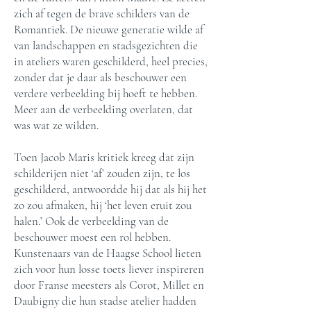
zich af tegen de brave schilders van de
Romantiek. De nieuwe generatie wilde af
van landschappen en stadsgezichten die
in ateliers waren geschilderd, heel precies,
zonder dat je daar als beschouwer een
verdere verbeelding bij hoeft te hebben.
Meer aan de verbeelding overlaten, dat
was wat ze wilden.
Toen Jacob Maris kritiek kreeg dat zijn
schilderijen niet ‘af’ zouden zijn, te los
geschilderd, antwoordde hij dat als hij het
zo zou afmaken, hij ‘het leven eruit zou
halen.’ Ook de verbeelding van de
beschouwer moest een rol hebben.
Kunstenaars van de Haagse School lieten
zich voor hun losse toets liever inspireren
door Franse meesters als Corot, Millet en
Daubigny die hun stadse atelier hadden