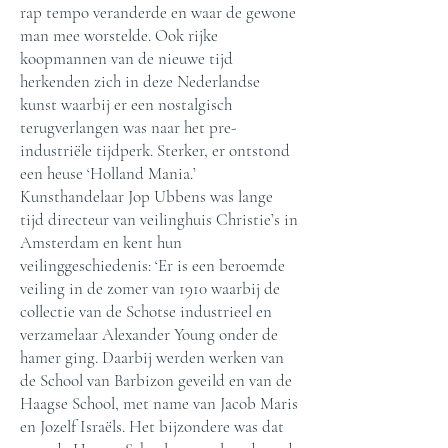
rap tempo veranderde en waar de gewone
man mee worstelde. Ook rijke
koopmannen van de nieuwe tijd
herkenden zich in deze Nederlandse
kunst waarbij er een nostalgisch
terugverlangen was naar het pre-
industriële tijdperk. Sterker, er ontstond
een heuse ‘Holland Mania.’
Kunsthandelaar Jop Ubbens was lange
tijd directeur van veilinghuis Christie’s in
Amsterdam en kent hun
veilinggeschiedenis: ‘Er is een beroemde
veiling in de zomer van 1910 waarbij de
collectie van de Schotse industrieel en
verzamelaar Alexander Young onder de
hamer ging. Daarbij werden werken van
de School van Barbizon geveild en van de
Haagse School, met name van Jacob Maris
en Jozelf Israëls. Het bijzondere was dat