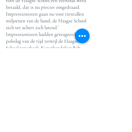
voor de Haagse School een veelvoud werd
betaald, dat is nu precies omgedraaid.
Impressionisten gaan nu voor tientallen
miljoenen van de hand, de Haagse School
zich ver achter zich latend.’
Impressionisten hadden gereageerd op de
polsslag van de tijd terwijl de Haagse
School terugkeek. Kunsthandelaar Bob
Albricht doet in negentiende- en vroeg
twintigste-eeuwse Hollandse en Franse
schilderkunst en weet alles van die
koopwoede van vermogende industriëlen
van rond 1900: ‘Scheepsladingen werden
er overgevaren naar Engeland, Schotland,
de Verenigde Staten en Canada. Nog
steeds heb je daar serieuze collecties en
zie je regelmatig een werk op de veiling
komen en worden teruggekocht door
kunsthandelaren uit Nederland.’ Albricht
handelt nog steeds in Haagse School,