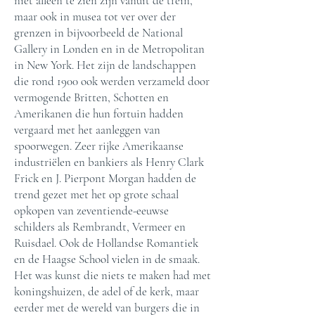
niet alleen te zien zijn vanuit de trein,
maar ook in musea tot ver over der
grenzen in bijvoorbeeld de National
Gallery in Londen en in de Metropolitan
in New York. Het zijn de landschappen
die rond 1900 ook werden verzameld door
vermogende Britten, Schotten en
Amerikanen die hun fortuin hadden
vergaard met het aanleggen van
spoorwegen. Zeer rijke Amerikaanse
industriëlen en bankiers als Henry Clark
Frick en J. Pierpont Morgan hadden de
trend gezet met het op grote schaal
opkopen van zeventiende-eeuwse
schilders als Rembrandt, Vermeer en
Ruisdael. Ook de Hollandse Romantiek
en de Haagse School vielen in de smaak.
Het was kunst die niets te maken had met
koningshuizen, de adel of de kerk, maar
eerder met de wereld van burgers die in