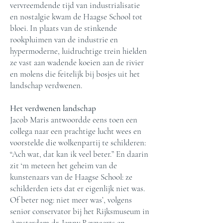
vervreemdende tijd van industrialisatie
en nostalgie kwam de Haagse School tot
bloei. In plaats van de stinkende
rookpluimen van de industrie en
hypermoderne, luidruchtige trein hielden
ze vast aan wadende koeien aan de rivier
en molens die feitelijk bij bosjes uit het
landschap verdwenen.
Het verdwenen landschap
Jacob Maris antwoordde eens toen een
collega naar een prachtige lucht wees en
voorstelde die wolkenpartij te schilderen:
“Ach wat, dat kan ik veel beter.” En daarin
zit ‘m meteen het geheim van de
kunstenaars van de Haagse School: ze
schilderden iets dat er eigenlijk niet was.
Of beter nog: niet meer was’, volgens
senior conservator bij het Rijksmuseum in
Amsterdam dr. Jenny Reynaerts en