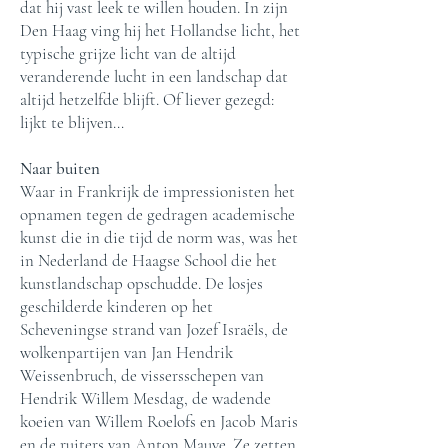
dat hij vast leek te willen houden. In zijn
Den Haag ving hij het Hollandse licht, het
typische grijze licht van de altijd
veranderende lucht in een landschap dat
altijd hetzelfde blijft. Of liever gezegd:
lijkt te blijven…
Naar buiten
Waar in Frankrijk de impressionisten het
opnamen tegen de gedragen academische
kunst die in die tijd de norm was, was het
in Nederland de Haagse School die het
kunstlandschap opschudde. De losjes
geschilderde kinderen op het
Scheveningse strand van Jozef Israëls, de
wolkenpartijen van Jan Hendrik
Weissenbruch, de vissersschepen van
Hendrik Willem Mesdag, de wadende
koeien van Willem Roelofs en Jacob Maris
en de ruiters van Anton Mauve. Ze zetten