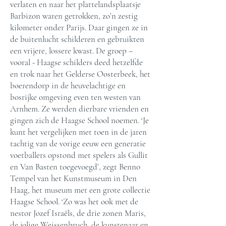
verlaten en naar het plattelandsplaatsje
Barbizon waren getrokken, zo’n zestig
kilometer onder Parijs. Daar gingen ze in
de buitenlucht schilderen en gebruikten
een vrijere, lossere kwast. De groep –
vooral - Haagse schilders deed hetzelfde
en trok naar het Gelderse Oosterbeek, het
boerendorp in de heuvelachtige en
bosrijke omgeving even ten westen van
Arnhem. Ze werden dierbare vrienden en
gingen zich de Haagse School noemen. ‘Je
kunt het vergelijken met toen in de jaren
tachtig van de vorige eeuw een generatie
voetballers opstond met spelers als Gullit
en Van Basten toegevoegd’, zegt Benno
Tempel van het Kunstmuseum in Den
Haag, het museum met een grote collectie
Haagse School. ‘Zo was het ook met de
nestor Jozef Israëls, de drie zonen Maris,
de jolige Weissenbruch, de kunstenaar en