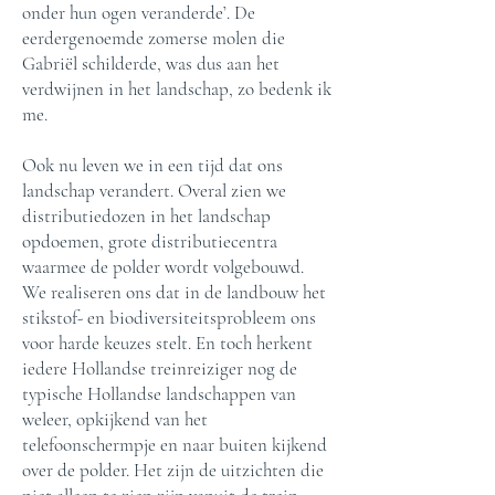
onder hun ogen veranderde’. De
eerdergenoemde zomerse molen die
Gabriël schilderde, was dus aan het
verdwijnen in het landschap, zo bedenk ik
me.
Ook nu leven we in een tijd dat ons
landschap verandert. Overal zien we
distributiedozen in het landschap
opdoemen, grote distributiecentra
waarmee de polder wordt volgebouwd.
We realiseren ons dat in de landbouw het
stikstof- en biodiversiteitsprobleem ons
voor harde keuzes stelt. En toch herkent
iedere Hollandse treinreiziger nog de
typische Hollandse landschappen van
weleer, opkijkend van het
telefoonschermpje en naar buiten kijkend
over de polder. Het zijn de uitzichten die