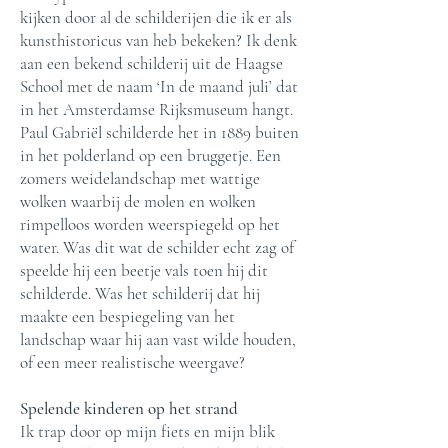
kijken door al de schilderijen die ik er als
kunsthistoricus van heb bekeken? Ik denk
aan een bekend schilderij uit de Haagse
School met de naam ‘In de maand juli’ dat
in het Amsterdamse Rijksmuseum hangt.
Paul Gabriël schilderde het in 1889 buiten
in het polderland op een bruggetje. Een
zomers weidelandschap met wattige
wolken waarbij de molen en wolken
rimpelloos worden weerspiegeld op het
water. Was dit wat de schilder echt zag of
speelde hij een beetje vals toen hij dit
schilderde. Was het schilderij dat hij
maakte een bespiegeling van het
landschap waar hij aan vast wilde houden,
of een meer realistische weergave?
Spelende kinderen
op het strand
Ik trap door op mijn fiets en mijn blik