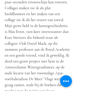
paar seconden tevoorschijn kan toveren.
Collages maken zie ik als plat
beeldhouwen en het maken van een
collage zie ik als het sturen van toeval.
Mijn grote held in de kunstgeschiedenis
is Max Ernst, tien keer interessanter dan
Kurt Switters die bekend staat als
collagist. Ook David Mack, op dit
moment professor aan de Royal Academy
en een goede vriend, vind ik geweldig. Ik
deed een groot project met hem in de
Amsterdamse Watergraafsmeer, op de
oude locatie van het voormalige Ajax-
voetbalstadion De Meer.’ Vlugt werkt
graag samen, zoals bij de boeken die hij
maakte met de poëzie van Joost
Zwagerman en Adriaan van Dis. Ook nu
is hij bezig met een boek met Van Dis.