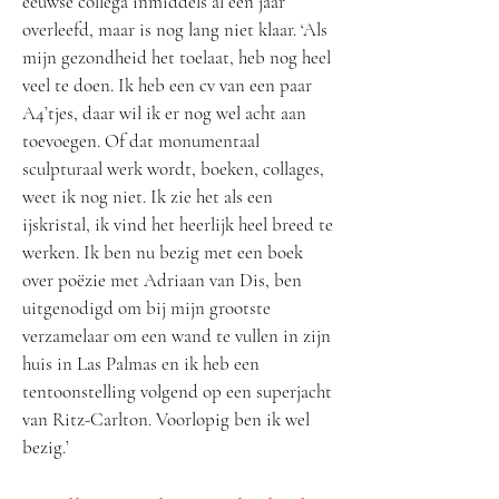
eeuwse collega inmiddels al een jaar
overleefd, maar is nog lang niet klaar. ‘Als
mijn gezondheid het toelaat, heb nog heel
veel te doen. Ik heb een cv van een paar
A4’tjes, daar wil ik er nog wel acht aan
toevoegen. Of dat monumentaal
sculpturaal werk wordt, boeken, collages,
weet ik nog niet. Ik zie het als een
ijskristal, ik vind het heerlijk heel breed te
werken. Ik ben nu bezig met een boek
over poëzie met Adriaan van Dis, ben
uitgenodigd om bij mijn grootste
verzamelaar om een wand te vullen in zijn
huis in Las Palmas en ik heb een
tentoonstelling volgend op een superjacht
van Ritz-Carlton. Voorlopig ben ik wel
bezig.’