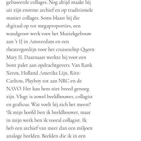
gebaseerde collages. Nog altijd maakt hij
uit zijn enorme archief en op traditionele
manier collages. Soms blaast hij die
digitaal op tot megaproporties, een
wandgroot werk voor het Muziekgebouw
aan ’t IJ in Amsterdam en een
theatergordijn voor het cruiseschip Queen
Mary II. Daarnaast werkte hij voor een
bont palet aan opdrachtgevers. Van Rank
Xerox, Holland Amerika Lijn, Ritz-
Carlton, Playboy tot aan NRC en de
NAVO. Het kan hem niet breed genoeg
zijn. Vlugt is zowel beeldhouwer, collagist
en graficus. Wat voelt hij zich het meest?
‘Ik mijn hoofd ben ik beeldhouwer, maar
in mijn werk ben ik vooral collagist. Ik
heb een archief van meer dan een miljoen
analoge beelden. Beelden die ik in een