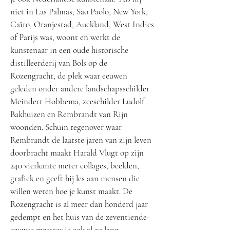
niet in Las Palmas, Sao Paolo, New York,
Caïro, Oranjestad, Auckland, West Indies
of Parijs was, woont en werkt de
kunstenaar in een oude historische
distilleerderij van Bols op de
Rozengracht, de plek waar eeuwen
geleden onder andere landschapsschilder
Meindert Hobbema, zeeschilder Ludolf
Bakhuizen en Rembrandt van Rijn
woonden. Schuin tegenover waar
Rembrandt de laatste jaren van zijn leven
doorbracht maakt Harald Vlugt op zijn
240 vierkante meter collages, beelden,
grafiek en geeft hij les aan mensen die
willen weten hoe je kunst maakt. De
Rozengracht is al meer dan honderd jaar
gedempt en het huis van de zeventiende-
eeuwse meester is ook al zo lang