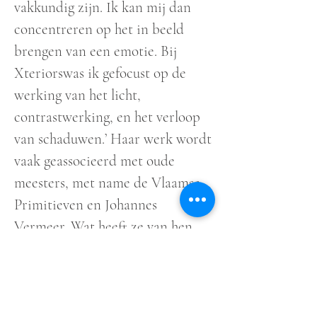
vakkundig zijn. Ik kan mij dan
concentreren op het in beeld
brengen van een emotie. Bij
Xteriorswas ik gefocust op de
werking van het licht,
contrastwerking, en het verloop
van schaduwen.’ Haar werk wordt
vaak geassocieerd met oude
meesters, met name de Vlaamse
Primitieven en Johannes
Vermeer. Wat heeft ze van hen
geleerd? ‘In mijn werk zitten
informele referenties naar de
oude meesters. Het sobere licht-
en kleurpalet van ons in het