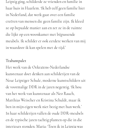
Leipzig ging, schilderde ze vrienden en familie in
haar huis in Haarlem. ‘Ik heb zelf geen familie hier
in Nederland, dat werk gaat over een familie
creëren van mensen die geen familie zijn. Ik kleed
ze op bepaalde manier aan en zet ze in de ruimte
die lijkt op een woonkamer met bijpassende
meubels. Ik schilder er ook eerdere werken van mij
in waardoor ik kan spelen met de tijd.’
Trabantpalet
Het werk van de Oekraïens-Nederlandse
kunstenaar doet denken aan schilderijen van de
Neue Leipziger Schule, moderne kunstschilders uit
de voormalige DDR in de jaren negentig. ‘Ik hou
van het werk van kunstenaar als Neo Rauch,
Matthias Weischer en Kristina Schuldt, maar ik
ben in mijn eigen werk niet bezig met hun werk.’
In haar schilderijen vallen de oude DDR-meubels
en de typische jaren tachtig planten op die in die
interieurs stonden. Maria: ‘Toen ik in Leipzig was