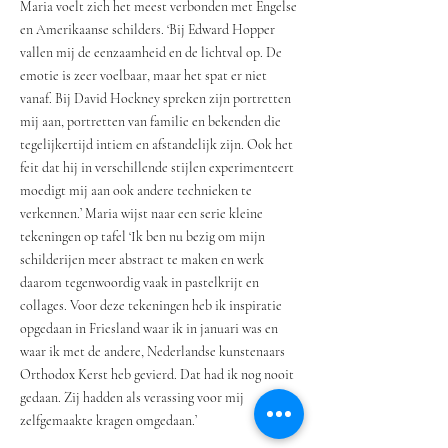
Maria voelt zich het meest verbonden met Engelse
en Amerikaanse schilders. ‘Bij Edward Hopper
vallen mij de eenzaamheid en de lichtval op. De
emotie is zeer voelbaar, maar het spat er niet
vanaf. Bij David Hockney spreken zijn portretten
mij aan, portretten van familie en bekenden die
tegelijkertijd intiem en afstandelijk zijn. Ook het
feit dat hij in verschillende stijlen experimenteert
moedigt mij aan ook andere technieken te
verkennen.’ Maria wijst naar een serie kleine
tekeningen op tafel ‘Ik ben nu bezig om mijn
schilderijen meer abstract te maken en werk
daarom tegenwoordig vaak in pastelkrijt en
collages. Voor deze tekeningen heb ik inspiratie
opgedaan in Friesland waar ik in januari was en
waar ik met de andere, Nederlandse kunstenaars
Orthodox Kerst heb gevierd. Dat had ik nog nooit
gedaan. Zij hadden als verassing voor mij
zelfgemaakte kragen omgedaan.’