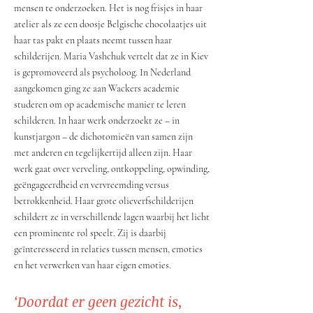
mensen te onderzoeken. Het is nog frisjes in haar
atelier als ze een doosje Belgische chocolaatjes uit
haar tas pakt en plaats neemt tussen haar
schilderijen. Maria Vashchuk vertelt dat ze in Kiev
is gepromoveerd als psycholoog. In Nederland
aangekomen ging ze aan Wackers academie
studeren om op academische manier te leren
schilderen. In haar werk onderzoekt ze – in
kunstjargon – de dichotomieën van samen zijn
met anderen en tegelijkertijd alleen zijn. Haar
werk gaat over verveling, ontkoppeling, opwinding,
geëngageerdheid en vervreemding versus
betrokkenheid. Haar grote olieverfschilderijen
schildert ze in verschillende lagen waarbij het licht
een prominente rol speelt. Zij is daarbij
geïnteresseerd in relaties tussen mensen, emoties
en het verwerken van haar eigen emoties.
‘Doordat er geen gezicht is,