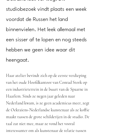
studiobezoek vindt plaats een week
voordat de Russen het land
binnenvielen. Het leek allemaal met
een sisser af te lopen en nog steeds
hebben we geen idee waar dit
heengaat.
Haar atelier bevindt zich op de eerste verdieping
van het oude Hoofdkantoor van Conrad Stork op
een industrieterrein in de buurt van de Spaarne in
Haarlem. Sinds ze negen jaar geleden naar
Nederland kwam, is ze geen academicus meer, zegt
de Oekraïens-Nederlandse kunstenaar als ze koffie
maakt tussen de grote schilderijen in de studio. De
taal zat niet mee, maar ze vond het vooral
interessanter om als kunstenaar de relatie tussen