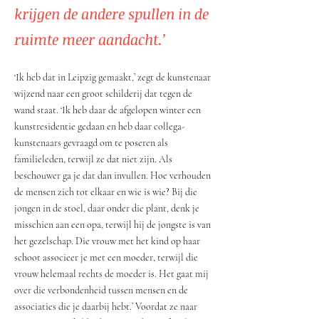
krijgen de andere spullen in de
ruimte meer aandacht.’
‘Ik heb dat in Leipzig gemaakt,’ zegt de kunstenaar
wijzend naar een groot schilderij dat tegen de
wand staat. ‘Ik heb daar de afgelopen winter een
kunstresidentie gedaan en heb daar collega-
kunstenaars gevraagd om te poseren als
familieleden, terwijl ze dat niet zijn. Als
beschouwer ga je dat dan invullen. Hoe verhouden
de mensen zich tot elkaar en wie is wie? Bij die
jongen in de stoel, daar onder die plant, denk je
misschien aan een opa, terwijl hij de jongste is van
het gezelschap. Die vrouw met het kind op haar
schoot associeer je met een moeder, terwijl die
vrouw helemaal rechts de moeder is. Het gaat mij
over die verbondenheid tussen mensen en de
associaties die je daarbij hebt.’ Voordat ze naar