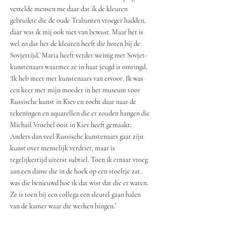
vertelde mensen me daar dat ik de kleuren
gebruikte die de oude Trabanten vroeger hadden,
daar was ik mij ook niet van bewust. Maar het is
wel zo dat het de kleuren heeft die horen bij de
Sovjettijd.’ Maria heeft verder weinig met Sovjet-
kunstenaars waarmee ze in haar jeugd is omringd.
‘Ik heb meer met kunstenaars van ervoor. Ik was
een keer met mijn moeder in het museum voor
Russische kunst in Kiev en zocht daar naar de
tekeningen en aquarellen die er zouden hangen die
Michail Vroebel ooit in Kiev heeft gemaakt.
Anders dan veel Russische kunstenaars gaat zijn
kunst over menselijk verdriet, maar is
tegelijkertijd uiterst subtiel. Toen ik ernaar vroeg
aan een dame die in de hoek op een stoeltje zat,
was die benieuwd hoe ik dat wist dat die er waren.
Ze is toen bij een collega een sleutel gaan halen
van de kamer waar die werken hingen.’